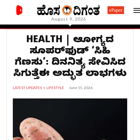
ePaper
August 9, 2026
HEALTH | ಆರೋಗ್ಯದ
ಸೂಪರ್‌ಫುಡ್ ‘ಸಿಹಿ
ಗೆಣಸು’: ದಿನನಿತ್ಯ ಸೇವಿಸಿದರೆ
ಸಿಗುತ್ತೆಈ ಅದ್ಭುತ ಲಾಭಗಳು
June 15, 2026
LATEST UPDATES
LIFESTYLE