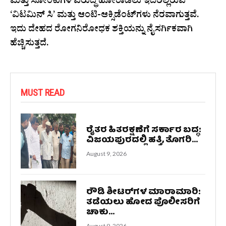
ಮತ್ತು ಸೋಂಕುಗಳ ವಿರುದ್ಧ ಹೋರಾಡಲು ಇದರಲ್ಲಿರುವ
‘ವಿಟಮಿನ್ ಸಿ’ ಮತ್ತು ಆಂಟಿ-ಆಕ್ಸಿಡೆಂಟ್‌ಗಳು ನೆರವಾಗುತ್ತವೆ.
ಇದು ದೇಹದ ರೋಗನಿರೋಧಕ ಶಕ್ತಿಯನ್ನು ನೈಸರ್ಗಿಕವಾಗಿ
ಹೆಚ್ಚಿಸುತ್ತದೆ.
MUST READ
ರೈತರ ಹಿತರಕ್ಷಣೆಗೆ ಸರ್ಕಾರ ಬದ್ಧ:
ವಿಜಯಪುರದಲ್ಲಿ ಹತ್ತಿ, ತೊಗರಿ...
August 9, 2026
ರೌಡಿ ಶೀಟರ್‌ಗಳ ಮಾರಾಮಾರಿ:
ತಡೆಯಲು ಹೋದ ಪೊಲೀಸರಿಗೆ
ಚಾಕು...
August 9, 2026