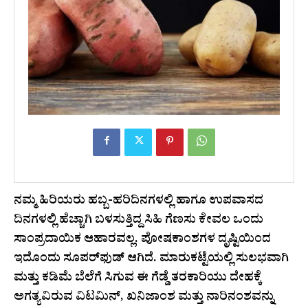
ನಮ್ಮ ಹಿರಿಯರು ಹಬ್ಬ-ಹರಿದಿನಗಳಲ್ಲಿ ಹಾಗೂ ಉಪವಾಸದ
ದಿನಗಳಲ್ಲಿ ಹೆಚ್ಚಾಗಿ ಬಳಸುತ್ತಿದ್ದ ಸಿಹಿ ಗೆಣಸು ಕೇವಲ ಒಂದು
ಸಾಂಪ್ರದಾಯಿಕ ಆಹಾರವಲ್ಲ. ಪೋಷಕಾಂಶಗಳ ದೃಷ್ಟಿಯಿಂದ
ಇದೊಂದು ಸೂಪರ್‌ಫುಡ್ ಆಗಿದೆ. ಮಾರುಕಟ್ಟೆಯಲ್ಲಿ ಸುಲಭವಾಗಿ
ಮತ್ತು ಕಡಿಮೆ ಬೆಲೆಗೆ ಸಿಗುವ ಈ ಗೆಡ್ಡೆ ತರಕಾರಿಯು ದೇಹಕ್ಕೆ
ಅಗತ್ಯವಿರುವ ವಿಟಮಿನ್, ಖನಿಜಾಂಶ ಮತ್ತು ನಾರಿನಂಶವನ್ನು