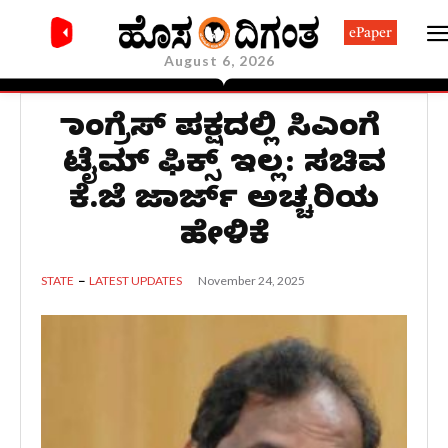
ePaper
August 6, 2026
ಕಾಂಗ್ರೆಸ್ ಪಕ್ಷದಲ್ಲಿ ಸಿಎಂಗೆ
ಟೈಮ್ ಫಿಕ್ಸ್ ಇಲ್ಲ: ಸಚಿವ
ಕೆ.ಜೆ ಜಾರ್ಜ್ ಅಚ್ಚರಿಯ
ಹೇಳಿಕೆ
November 24, 2025
STATE
LATEST UPDATES