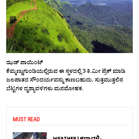
ಝಡ್ ಪಾಯಿಂಟ್
ಕೆಮ್ಮಣ್ಣುಗುಂಡಿಯಲ್ಲಿರುವ ಈ ಸ್ಥಳದಲ್ಲಿ 3 ಕಿ.ಮೀ ಟ್ರೆಕ್ ಮಾಡಿ
ಜಲಪಾತದ ಸೌಂದರ್ಯವನ್ನು ಕಾಣಬಹುದು. ಸುತ್ತಮುತ್ತಲಿನ
ಬೆಟ್ಟಗಳ ದೃಶ್ಯಾವಳಿಗಳು ಮನಮೋಹಕ.
MUST READ