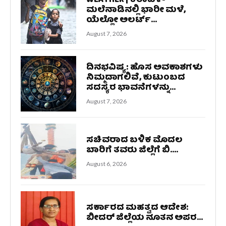
WEATHER | ಕರಾವಳಿ-
ಮಲೆನಾಡಿನಲ್ಲಿ ಭಾರೀ ಮಳೆ,
ಯೆಲ್ಲೋ ಅಲರ್ಟ್‌...
August 7, 2026
ದಿನಭವಿಷ್ಯ: ಹೊಸ ಅವಕಾಶಗಳು
ನಿಮ್ಮದಾಗಲಿವೆ, ಕುಟುಂಬದ
ಸದಸ್ಯರ ಭಾವನೆಗಳನ್ನು...
August 7, 2026
ಸಚಿವರಾದ ಬಳಿಕ ಮೊದಲ
ಬಾರಿಗೆ ತವರು ಜಿಲ್ಲೆಗೆ ಬಿ....
August 6, 2026
ಸರ್ಕಾರದ ಮಹತ್ವದ ಆದೇಶ:
ಬೀದರ್ ಜಿಲ್ಲೆಯ ನೂತನ ಅಪರ...