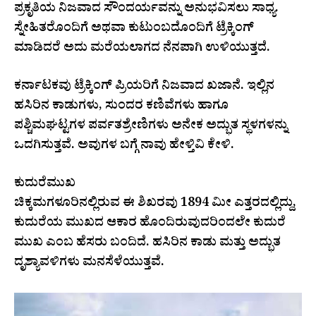
ಪ್ರಕೃತಿಯ ನಿಜವಾದ ಸೌಂದರ್ಯವನ್ನು ಅನುಭವಿಸಲು ಸಾಧ್ಯ.
ಸ್ನೇಹಿತರೊಂದಿಗೆ ಅಥವಾ ಕುಟುಂಬದೊಂದಿಗೆ ಟ್ರೆಕ್ಕಿಂಗ್
ಮಾಡಿದರೆ ಅದು ಮರೆಯಲಾಗದ ನೆನಪಾಗಿ ಉಳಿಯುತ್ತದೆ.
ಕರ್ನಾಟಕವು ಟ್ರೆಕ್ಕಿಂಗ್ ಪ್ರಿಯರಿಗೆ ನಿಜವಾದ ಖಜಾನೆ. ಇಲ್ಲಿನ
ಹಸಿರಿನ ಕಾಡುಗಳು, ಸುಂದರ ಕಣಿವೆಗಳು ಹಾಗೂ
ಪಶ್ಚಿಮಘಟ್ಟಗಳ ಪರ್ವತಶ್ರೇಣಿಗಳು ಅನೇಕ ಅದ್ಭುತ ಸ್ಥಳಗಳನ್ನು
ಒದಗಿಸುತ್ತವೆ. ಅವುಗಳ ಬಗ್ಗೆ ನಾವು ಹೇಳ್ತಿವಿ ಕೇಳಿ.
ಕುದುರೆಮುಖ
ಚಿಕ್ಕಮಗಳೂರಿನಲ್ಲಿರುವ ಈ ಶಿಖರವು 1894 ಮೀ ಎತ್ತರದಲ್ಲಿದ್ದು,
ಕುದುರೆಯ ಮುಖದ ಆಕಾರ ಹೊಂದಿರುವುದರಿಂದಲೇ ಕುದುರೆ
ಮುಖ ಎಂಬ ಹೆಸರು ಬಂದಿದೆ. ಹಸಿರಿನ ಕಾಡು ಮತ್ತು ಅದ್ಭುತ
ದೃಶ್ಯಾವಳಿಗಳು ಮನಸೆಳೆಯುತ್ತವೆ.