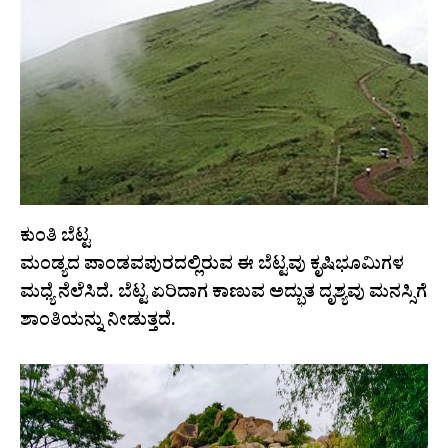
ಕುಂತಿ ಬೆಟ್ಟ
ಮಂಡ್ಯದ ಪಾಂಡವಪುರದಲ್ಲಿರುವ ಈ ಬೆಟ್ಟವು ಕೃಷಿಭೂಮಿಗಳ
ಮಧ್ಯೆ ನೆಲೆಸಿದೆ. ಬೆಟ್ಟ ಏರಿದಾಗ ಕಾಣುವ ಅದ್ಭುತ ದೃಶ್ಯವು ಮನಸ್ಸಿಗೆ
ಶಾಂತಿಯನ್ನು ನೀಡುತ್ತದೆ.