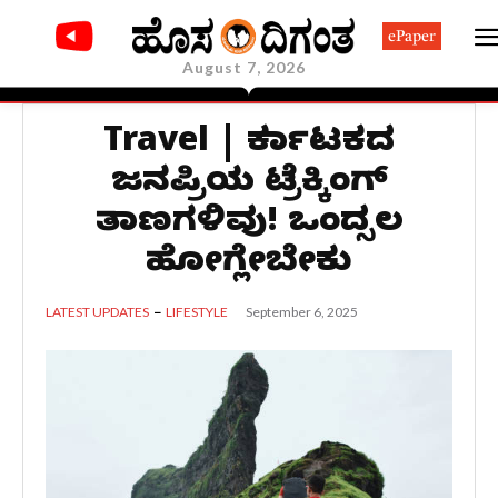
ePaper
August 7, 2026
Travel | ಕರ್ನಾಟಕದ
ಜನಪ್ರಿಯ ಟ್ರೆಕ್ಕಿಂಗ್
ತಾಣಗಳಿವು! ಒಂದ್ಸಲ
ಹೋಗ್ಲೇಬೇಕು
September 6, 2025
LATEST UPDATES
LIFESTYLE