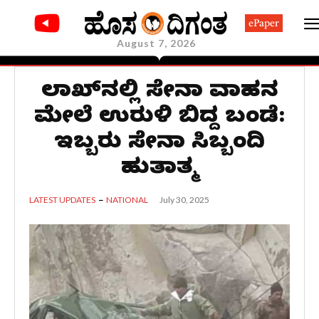
ePaper
August 7, 2026
ಲಡಾಖ್‌ನಲ್ಲಿ ಸೇನಾ ವಾಹನ
ಮೇಲೆ ಉರುಳಿ ಬಿದ್ದ ಬಂಡೆ:
ಇಬ್ಬರು ಸೇನಾ ಸಿಬ್ಬಂದಿ
ಹುತಾತ್ಮ
July 30, 2025
LATEST UPDATES
NATIONAL