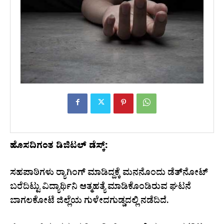
ಹೊಸದಿಗಂತ ಡಿಜಿಟಲ್ ಡೆಸ್ಕ್:
ಸಹಪಾಠಿಗಳು ರ‍್ಯಾಗಿಂಗ್ ಮಾಡಿದ್ದಕ್ಕೆ ಮನನೊಂದು ಡೆತ್‌ನೋಟ್
ಬರೆದಿಟ್ಟು ವಿದ್ಯಾರ್ಥಿನಿ ಆತ್ಮಹತ್ಯೆ ಮಾಡಿಕೊಂಡಿರುವ ಘಟನೆ
ಬಾಗಲಕೋಟೆ ಜಿಲ್ಲೆಯ ಗುಳೇದಗುಡ್ಡದಲ್ಲಿ ನಡೆದಿದೆ.