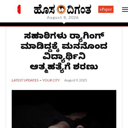
ePaper
August 8, 2026
ಸಹಪಾಠಿಗಳು ರ‍್ಯಾಗಿಂಗ್
ಮಾಡಿದ್ದಕ್ಕೆ ಮನನೊಂದ
ವಿದ್ಯಾರ್ಥಿನಿ
ಆತ್ಮಹತ್ಯೆಗೆ ಶರಣು
August 9, 2025
LATEST UPDATES
YOUR CITY