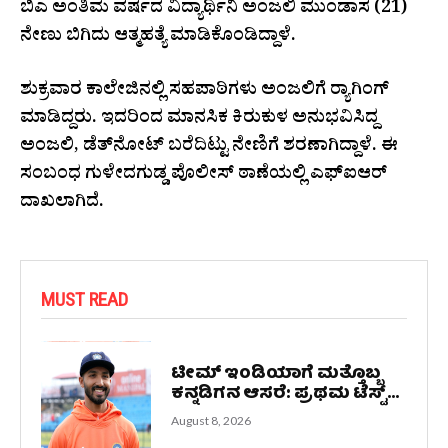
ಬಿಎ ಅಂತಿಮ ವರ್ಷದ ವಿದ್ಯಾರ್ಥಿನಿ ಅಂಜಲಿ ಮುಂಡಾಸ (21)
ನೇಣು ಬಿಗಿದು ಆತ್ಮಹತ್ಯೆ ಮಾಡಿಕೊಂಡಿದ್ದಾಳೆ.
ಶುಕ್ರವಾರ ಕಾಲೇಜಿನಲ್ಲಿ ಸಹಪಾಠಿಗಳು ಅಂಜಲಿಗೆ ರ‍್ಯಾಗಿಂಗ್
ಮಾಡಿದ್ದರು. ಇದರಿಂದ ಮಾನಸಿಕ ಕಿರುಕುಳ ಅನುಭವಿಸಿದ್ದ
ಅಂಜಲಿ, ಡೆತ್‌ನೋಟ್ ಬರೆದಿಟ್ಟು ನೇಣಿಗೆ ಶರಣಾಗಿದ್ದಾಳೆ. ಈ
ಸಂಬಂಧ ಗುಳೇದಗುಡ್ಡ ಪೊಲೀಸ್ ಠಾಣೆಯಲ್ಲಿ ಎಫ್‌ಐಆರ್
ದಾಖಲಾಗಿದೆ.
MUST READ
ಟೀಮ್ ಇಂಡಿಯಾಗೆ ಮತ್ತೊಬ್ಬ
ಕನ್ನಡಿಗನ ಆಸರೆ: ಪ್ರಥಮ ಟೆಸ್ಟ್...
August 8, 2026