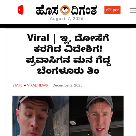
ePaper
August 7, 2026
Viral | ಇಡ್ಲಿ, ದೋಸೆಗೆ
ಕರಗಿದ ವಿದೇಶಿಗ!
ಪ್ರವಾಸಿಗನ ಮನ ಗೆದ್ದ
ಬೆಂಗಳೂರು ತಿಂಡಿ
December 2, 2025
STATE
VIRAL NEWS