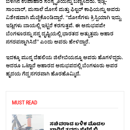
ಬೆಳಗಿನ ಉಪಾಹಾರ ಸಂಸ್ಕೃತಿಯನ್ನು ಬಣ್ಣಿಸಿದರು. ಇಡ್ಲಿ-
ಸಾಂಬಾರ್, ಮಸಾಲೆ ದೋಸೆ ಮತ್ತು ಫಿಲ್ಟರ್ ಕಾಫಿಯನ್ನು ಅವರು
ವಿಶೇಷವಾಗಿ ಮೆಚ್ಚಿಕೊಂಡಿದ್ದಾರೆ. “ದೋಸೆಗಳು ಕ್ರಿಸ್ಪಿಯಾಗಿ ಇದ್ದು,
ಇಡ್ಲಿಗಳು ಬಾಯಲ್ಲಿ ಇಟ್ಟರೆ ಕರಗುತ್ತವೆ. ಈ ಅನುಭವವೇ
ಬೆಂಗಳೂರನ್ನು ನನ್ನ ದೃಷ್ಟಿಯಲ್ಲಿ ಭಾರತದ ಅತ್ಯುತ್ತಮ ಆಹಾರ
ನಗರವನ್ನಾಗಿಸಿದೆ” ಎಂದು ಅವರು ಹೇಳಿದ್ದಾರೆ.
ಇದಕ್ಕೂ ಮುನ್ನ ದೆಹಲಿಯ ಜಿಲೇಬಿಯನ್ನೂ ಅವರು ಹೊಗಳಿದ್ದರು.
ಆದರೂ ಒಟ್ಟಾರೆ ಆಹಾರದ ಅನುಭವದಲ್ಲಿ ಬೆಂಗಳೂರು ಅವರ
ಹೃದಯ ಗೆದ್ದ ನಗರವಾಗಿ ಹೊರಹೊಮ್ಮಿದೆ.
MUST READ
ಸಚಿವರಾದ ಬಳಿಕ ಮೊದಲ