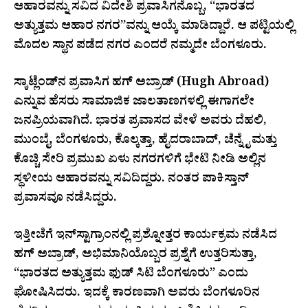
ಆಹಾರವನ್ನು ಸವಿದ ವಿದೇಶಿ ಪ್ರವಾಸಿಗನೊಬ್ಬ, “ಭಾರತದ
ಅತ್ಯುತ್ತಮ ಆಹಾರ ನಗರ”ವನ್ನು ಆಯ್ಕೆ ಮಾಡಿದ್ದಾರೆ. ಆ ಪಟ್ಟಿಯಲ್ಲಿ
ಮೊದಲ ಸ್ಥಾನ ಪಡೆದ ನಗರ ಎಂದರೆ ನಮ್ಮದೇ ಬೆಂಗಳೂರು.
ಸ್ಕಾಟ್ಲೆಂಡ್‌ನ ಪ್ರವಾಸಿಗ ಹಗ್ ಅಬ್ರಾಡ್ (Hugh Abroad)
ಎನ್ನುವ ಹೆಸರು ಸಾಮಾಜಿಕ ಜಾಲತಾಣಗಳಲ್ಲಿ ಈಗಾಗಲೇ
ಜನಪ್ರಿಯವಾಗಿದೆ. ಭಾರತ ಪ್ರವಾಸದ ವೇಳೆ ಅವರು ದೆಹಲಿ,
ಮುಂಬೈ, ಬೆಂಗಳೂರು, ಕೊಲ್ಕತ್ತಾ, ಹೈದರಾಬಾದ್, ಚೆನ್ನೈ ಮತ್ತು
ಕೊಚ್ಚಿ ಸೇರಿ ಪ್ರಮುಖ ಏಳು ನಗರಗಳಿಗೆ ಭೇಟಿ ನೀಡಿ ಅಲ್ಲಿನ
ಸ್ಥಳೀಯ ಆಹಾರವನ್ನು ಸವಿದಿದ್ದರು. ನಂತರ ಪಾಕಿಸ್ತಾನ್
ಪ್ರವಾಸವೂ ನಡೆಸಿದ್ದರು.
ಇತ್ತೀಚೆಗೆ ಇನ್‌ಸ್ಟಾಗ್ರಾಂನಲ್ಲಿ ಪ್ರಶ್ನೋತ್ತರ ಕಾರ್ಯಕ್ರಮ ನಡೆಸಿದ
ಹಗ್ ಅಬ್ರಾಡ್, ಅಭಿಮಾನಿಯೊಬ್ಬರ ಪ್ರಶ್ನೆಗೆ ಉತ್ತರಿಸುತ್ತಾ,
“ಭಾರತದ ಅತ್ಯುತ್ತಮ ಫುಡ್ ಸಿಟಿ ಬೆಂಗಳೂರು” ಎಂದು
ಘೋಷಿಸಿದರು. ಇದಕ್ಕೆ ಕಾರಣವಾಗಿ ಅವರು ಬೆಂಗಳೂರಿನ