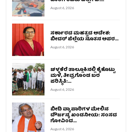
ಬಾರಿಗೆ ತವರು ಜಿಲ್ಲೆಗೆ ಬಿ....
August 6, 2026
ಸರ್ಕಾರದ ಮಹತ್ವದ ಆದೇಶ:
ಬೀದರ್ ಜಿಲ್ಲೆಯ ನೂತನ ಅಪರ...
August 6, 2026
ಚಳ್ಳಕೆರೆ ತಾಲ್ಲೂಕಿನಲ್ಲಿ ಕೈಕೊಟ್ಟು
ಮಳೆ, ತೀವ್ರಗೊಂಡ ಬರ
ಪರಿಸ್ಥಿತಿ:...
August 6, 2026
ಬೀದಿ ವ್ಯಾಪಾರಿಗಳ ಮೇಲಿನ
ದೌರ್ಜನ್ಯ ಖಂಡನೀಯ: ಸಂಸದ
ಗೋವಿಂದ...
August 6, 2026