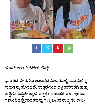
ಹೊಸದಿಗಂತ ಡಿಜಿಟಲ್ ಡೆಸ್ಕ್:
ಭಾರತದ ನಗರಗಳು ಆಹಾರದ ವಿಚಾರದಲ್ಲಿ ಸದಾ ವಿಭಿನ್ನ
ಗುರುತನ್ನು ಹೊಂದಿವೆ. ಉತ್ತರದಿಂದ ದಕ್ಷಿಣದವರೆಗೆ ತುತ್ತು
ತುತ್ತಿಗೂ ತನ್ನದೇ ಸ್ವಾದ, ತನ್ನದೇ ಪರಂಪರೆ ಇದೆ. ಇಂತಹ
ಸಮಯದಲ್ಲಿ ಭಾರತವನ್ನು ಸುತ್ತಿ ವಿವಿಧ ರಾಜ್ಯಗಳ ಬೀದಿ