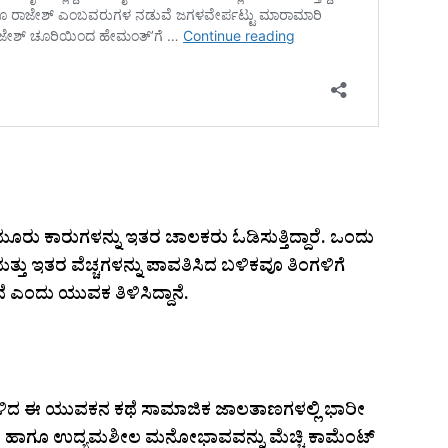
ಿ ಮೂರು ಕಾರುಗಳನ್ನು ಇತರ ಚಾಲಕರು ಓಡಿಸುತ್ತಿದ್ದಾರೆ. ಒಂದು
ತ್ತು ಇತರ ವೆಚ್ಚಗಳನ್ನು ಪಾವತಿಸಿದ ಬಳಿಕವೂ ತಿಂಗಳಿಗೆ
ಎಂದು ಯುವಕ ತಿಳಿಸಿದ್ದಾನೆ.
್ಕೆ ಇಳಿದ ಈ ಯುವಕನ ಕಥೆ ಸಾಮಾಜಿಕ ಜಾಲತಾಣಗಳಲ್ಲಿ ಭಾರೀ
ವಾಸ ಹಾಗೂ ಉದ್ಯಮಶೀಲ ಮನೋಭಾವವನ್ನು ಮೆಚ್ಚಿ ಕಾಮೆಂಟ್‌