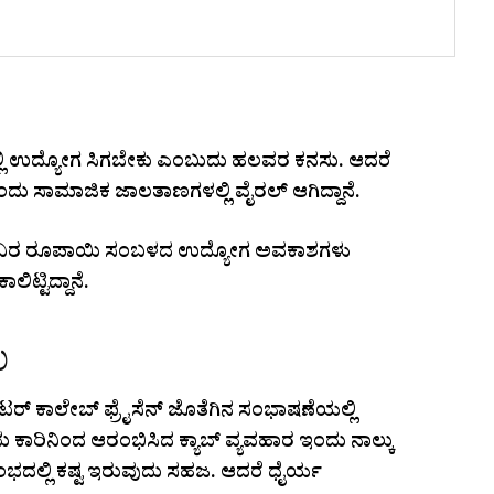
್ಲಿ ಉದ್ಯೋಗ ಸಿಗಬೇಕು ಎಂಬುದು ಹಲವರ ಕನಸು. ಆದರೆ
 ಸಾಮಾಜಿಕ ಜಾಲತಾಣಗಳಲ್ಲಿ ವೈರಲ್‌ ಆಗಿದ್ದಾನೆ.
 ಸಾವಿರ ರೂಪಾಯಿ ಸಂಬಳದ ಉದ್ಯೋಗ ಅವಕಾಶಗಳು
ಲಿಟ್ಟಿದ್ದಾನೆ.
ು
್‌ ಕಾಲೇಬ್‌ ಫ್ರೈಸೆನ್‌ ಜೊತೆಗಿನ ಸಂಭಾಷಣೆಯಲ್ಲಿ
ಾರಿನಿಂದ ಆರಂಭಿಸಿದ ಕ್ಯಾಬ್‌ ವ್ಯವಹಾರ ಇಂದು ನಾಲ್ಕು
ಂಭದಲ್ಲಿ ಕಷ್ಟ ಇರುವುದು ಸಹಜ. ಆದರೆ ಧೈರ್ಯ