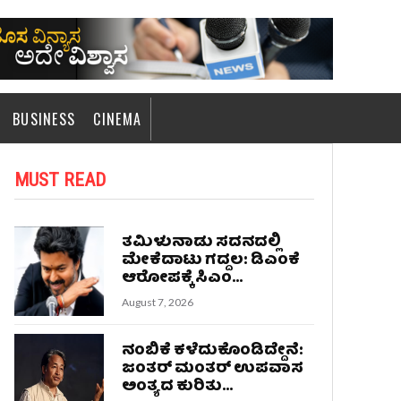
BUSINESS
CINEMA
MUST READ
ತಮಿಳುನಾಡು ಸದನದಲ್ಲಿ
ಮೇಕೆದಾಟು ಗದ್ದಲ: ಡಿಎಂಕೆ
ಆರೋಪಕ್ಕೆ ಸಿಎಂ...
August 7, 2026
ನಂಬಿಕೆ ಕಳೆದುಕೊಂಡಿದ್ದೇನೆ:
ಜಂತರ್ ಮಂತರ್ ಉಪವಾಸ
ಅಂತ್ಯದ ಕುರಿತು...