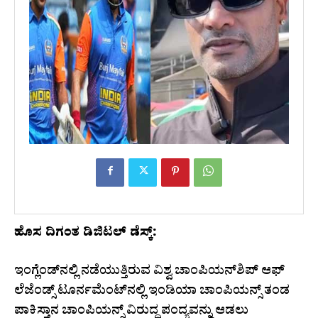
ಹೊಸ ದಿಗಂತ ಡಿಜಿಟಲ್ ಡೆಸ್ಕ್:
ಇಂಗ್ಲೆಂಡ್​ನಲ್ಲಿ ನಡೆಯುತ್ತಿರುವ ವಿಶ್ವ ಚಾಂಪಿಯನ್‌ಶಿಪ್ ಆಫ್
ಲೆಜೆಂಡ್ಸ್‌ ಟೂರ್ನಮೆಂಟ್​ನಲ್ಲಿ ಇಂಡಿಯಾ ಚಾಂಪಿಯನ್ಸ್ ತಂಡ
ಪಾಕಿಸ್ತಾನ ಚಾಂಪಿಯನ್ಸ್ ವಿರುದ್ಧ ಪಂದ್ಯವನ್ನು ಆಡಲು