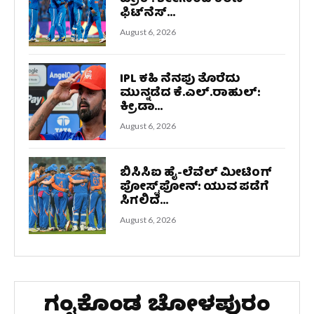
ಫಿಟ್‌ನೆಸ್...
August 6, 2026
IPL ಕಹಿ ನೆನಪು ತೊರೆದು
ಮುನ್ನಡೆದ ಕೆ.ಎಲ್.ರಾಹುಲ್:
ಕ್ರೀಡಾ...
August 6, 2026
ಬಿಸಿಸಿಐ ಹೈ-ಲೆವೆಲ್ ಮೀಟಿಂಗ್
ಪೋಸ್ಟ್‌ಪೋನ್: ಯುವ ಪಡೆಗೆ
ಸಿಗಲಿದೆ...
August 6, 2026