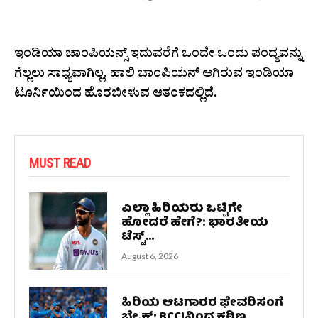
26, 2025
ಇಂಡಿಯಾ ಚಾಂಪಿಯನ್ಸ್ ಇದುವರೆಗೆ ಒಂದೇ ಒಂದು ಪಂದ್ಯವನ್ನು
ಗೆಲ್ಲಲು ಸಾಧ್ಯವಾಗಿಲ್ಲ. ಹಾಲಿ ಚಾಂಪಿಯನ್ ಆಗಿರುವ ಇಂಡಿಯಾ
ಟೂರ್ನಿಯಿಂದ ಹೊರಬೀಳುವ ಆತಂಕದಲ್ಲಿದೆ.
MUST READ
ಎಲ್ಲಾ ಹಿರಿಯರು ಒಟ್ಟಿಗೇ
ಹೋದರೆ ಹೇಗೆ?: ಭಾರತೀಯ
ಟೆಸ್ಟ್...
August 6, 2026
ಹಿರಿಯ ಆಟಗಾರರ ಫೇವರಿಸಂಗೆ
ಬ್ರೇಕ್: BCCIನಿಂದ ಕಠಿಣ