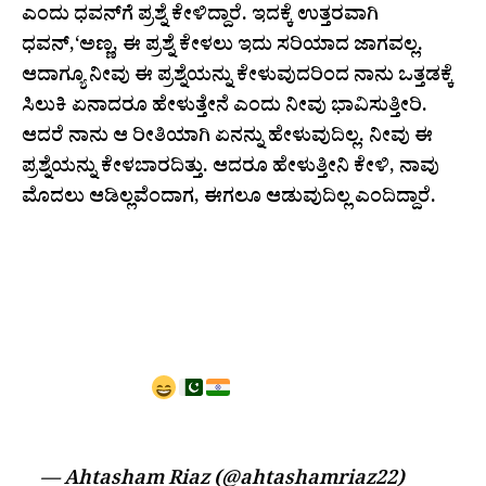
ಎಂದು ಧವನ್‌ಗೆ ಪ್ರಶ್ನೆ ಕೇಳಿದ್ದಾರೆ. ಇದಕ್ಕೆ ಉತ್ತರವಾಗಿ
ಧವನ್,‘ಅಣ್ಣ, ಈ ಪ್ರಶ್ನೆ ಕೇಳಲು ಇದು ಸರಿಯಾದ ಜಾಗವಲ್ಲ.
ಆದಾಗ್ಯೂ ನೀವು ಈ ಪ್ರಶ್ನೆಯನ್ನು ಕೇಳುವುದರಿಂದ ನಾನು ಒತ್ತಡಕ್ಕೆ
ಸಿಲುಕಿ ಏನಾದರೂ ಹೇಳುತ್ತೇನೆ ಎಂದು ನೀವು ಭಾವಿಸುತ್ತೀರಿ.
ಆದರೆ ನಾನು ಆ ರೀತಿಯಾಗಿ ಏನನ್ನು ಹೇಳುವುದಿಲ್ಲ. ನೀವು ಈ
ಪ್ರಶ್ನೆಯನ್ನು ಕೇಳಬಾರದಿತ್ತು. ಆದರೂ ಹೇಳುತ್ತೀನಿ ಕೇಳಿ, ನಾವು
ಮೊದಲು ಆಡಿಲ್ಲವೆಂದಾಗ, ಈಗಲೂ ಆಡುವುದಿಲ್ಲ ಎಂದಿದ್ದಾರೆ.
SHIKHAR DHAWAN ANGRY REPLY
ON IF PAKISTAN REACHES THE
SEMI-FINAL AGAINST YOU… WILL
YOU STILL PLAY, OR ASK FOR A
DAY OFF?
#WCL25
PIC.TWITTER.COM/D96YRQPSP2
— Ahtasham Riaz (@ahtashamriaz22)
July