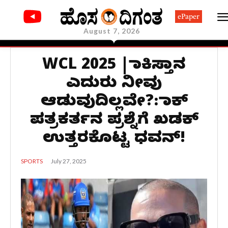
ePaper
August 7, 2026
WCL 2025 |​ ಪಾಕಿಸ್ತಾನ
ಎದುರು ನೀವು
ಆಡುವುದಿಲ್ಲವೇ?: ಪಾಕ್
ಪತ್ರಕರ್ತನ ಪ್ರಶ್ನೆಗೆ ಖಡಕ್
ಉತ್ತರಕೊಟ್ಟ ಧವನ್!
July 27, 2025
SPORTS