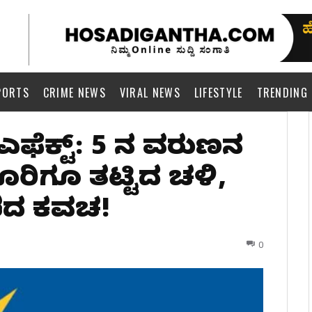
PORTS
CRIME NEWS
VIRAL NEWS
LIFESTYLE
TRENDING
ಎಫೆಕ್ಟ್‌: 5 ದಿನ ವರುಣನ
ರಿಗೂ ತಟ್ಟಿದ ಚಳಿ,
ದ ಕವಚ!
0