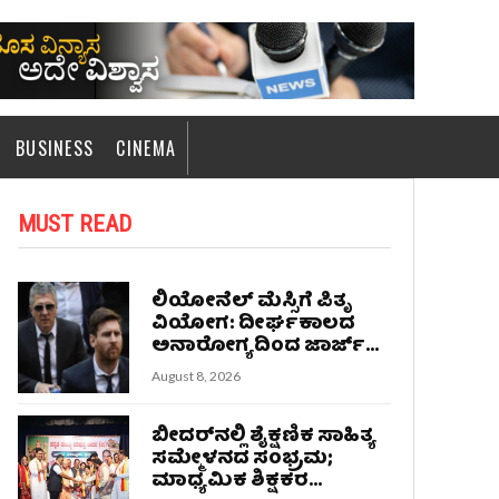
BUSINESS
CINEMA
MUST READ
ಲಿಯೋನೆಲ್ ಮೆಸ್ಸಿಗೆ ಪಿತೃ
ವಿಯೋಗ: ದೀರ್ಘಕಾಲದ
ಅನಾರೋಗ್ಯದಿಂದ ಜಾರ್ಜ್...
August 8, 2026
ಬೀದರ್‌ನಲ್ಲಿ ಶೈಕ್ಷಣಿಕ ಸಾಹಿತ್ಯ
ಸಮ್ಮೇಳನದ ಸಂಭ್ರಮ;
ಮಾಧ್ಯಮಿಕ ಶಿಕ್ಷಕರ...