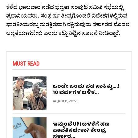
ಕಳೆದ ಭಾನುವಾರ ನಡೆದ ಭದ್ರತಾ ಸಂಪುಟ ಸಮಿತಿ ಸಭೆಯಲ್ಲಿ
ಪ್ರಧಾನಿಯವರು, ಸಂಘರ್ಷ ತೀವ್ರಗೊಂಡರೆ ವಿದೇಶಗಳಲ್ಲಿರುವ
ಭಾರತೀಯರನ್ನು ಸುರಕ್ಷಿತವಾಗಿ ರಕ್ಷಿಸುವುದು ಸರ್ಕಾರದ ಮೊದಲ
ಆದ್ಯತೆಯಾಗಬೇಕು ಎಂದು ಕಟ್ಟುನಿಟ್ಟಿನ ಸೂಚನೆ ನೀಡಿದ್ದಾರೆ.
MUST READ
ಒಂದೇ ಒಂದು ಪದ ಸಾಕಿತ್ತು….!
10 ವರ್ಷಗಳ ಬಳಿಕ...
August 8, 2026
ಇನ್ಮುಂದೆ UPI ಬಳಕೆಗೆ ಹಣ
ಪಾವತಿಸಬೇಕಾ? ಕೇಂದ್ರ
ಸರ್ಕಾರ...