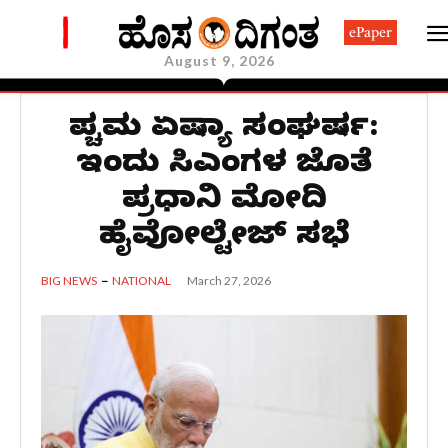
ePaper
August 9, 2026
ಪಶ್ಚಿಮ ಏಷ್ಯಾ ಸಂಘರ್ಷ:
ಇಂದು ಸಿಎಂಗಳ ಜೊತೆ
ಪ್ರಧಾನಿ ಮೋದಿ
ಹೈವೋಲ್ಟೇಜ್ ಸಭೆ
March 27, 2026
BIG NEWS
NATIONAL