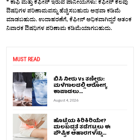
* ಕಾಫಿ ಮತ್ತು ಕೆಫೀನ್ ಇರುವ ಪಾನೀಯಗಳು: ಕೆಫೀನ್ ಕೆಲವು
ಔಷಧಿಗಳ ಪರಿಣಾಮವನ್ನು ಹೆಚ್ಚಿಸಬಹುದು ಅಥವಾ ಕಡಿಮೆ
ಮಾಡಬಹುದು. ಉದಾಹರಣೆಗೆ, ಕೆಫೀನ್ ಅಧಿಕವಾಗಿದ್ದರೆ ಆತಂಕ
ನಿವಾರಕ ಔಷಧಿಗಳ ಪರಿಣಾಮ ಕಡಿಮೆಯಾಗಬಹುದು.
MUST READ
ಬಿಸಿ ನೀರು Vs ತಣ್ಣೀರು:
ಮಳೆಗಾಲದಲ್ಲಿ ಆರೋಗ್ಯ
ಕಾಪಾಡಲು...
August 4, 2026
ಹೊಟ್ಟೆಯ ಕಿರಿಕಿರಿಯೇ?
ಮಲಬದ್ಧತೆ ತಡೆಗಟ್ಟಲು ಈ
ಪೌಷ್ಟಿಕ ಆಹಾರಗಳನ್ನು...