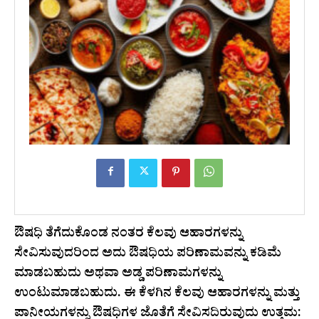
ಔಷಧಿ ತೆಗೆದುಕೊಂಡ ನಂತರ ಕೆಲವು ಆಹಾರಗಳನ್ನು
ಸೇವಿಸುವುದರಿಂದ ಅದು ಔಷಧಿಯ ಪರಿಣಾಮವನ್ನು ಕಡಿಮೆ
ಮಾಡಬಹುದು ಅಥವಾ ಅಡ್ಡ ಪರಿಣಾಮಗಳನ್ನು
ಉಂಟುಮಾಡಬಹುದು. ಈ ಕೆಳಗಿನ ಕೆಲವು ಆಹಾರಗಳನ್ನು ಮತ್ತು
ಪಾನೀಯಗಳನ್ನು ಔಷಧಿಗಳ ಜೊತೆಗೆ ಸೇವಿಸದಿರುವುದು ಉತ್ತಮ: