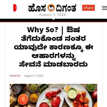
ePaper
August 7, 2026
Why So? | ಔಷಧಿ
ತೆಗೆದುಕೊಂಡ ನಂತರ
ಯಾವುದೇ ಕಾರಣಕ್ಕೂ ಈ
ಆಹಾರಗಳನ್ನು
ಸೇವನೆ ಮಾಡಬಾರದು
August 7, 2025
HEALTH