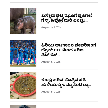
ಬನ್ನೇರುಘಟ್ಟ ಝೂಗೆ ಪುಟಾಣಿ
ಗೆಸ್ಟ್‌, ಹಿಪ್ಪೋ ಮರಿ ಎಂಟ್ರಿ:...
August 6, 2026
ಹಿರಿಯ ಆಟಗಾರರ ಫೇವರಿಸಂಗೆ
ಬ್ರೇಕ್: BCCIನಿಂದ ಕಠಿಣ
ಫಿಟ್‌ನೆಸ್...
August 6, 2026
ಕೆಂಪು ಹರಿವೆ ಸೊಪ್ಪಿನ ಹಸಿ
ಹುಳಿಯನ್ನು ಇನ್ನೂ ತಿಂದಿಲ್ಲಾ...
August 6, 2026