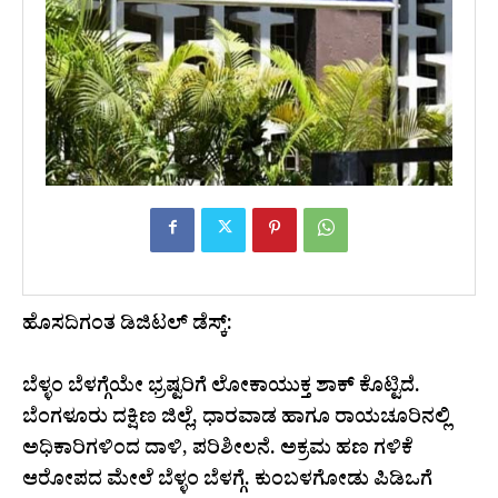
ಹೊಸದಿಗಂತ ಡಿಜಿಟಲ್‌ ಡೆಸ್ಕ್‌:
ಬೆಳ್ಳಂ ಬೆಳಗ್ಗೆಯೇ ಭ್ರಷ್ಟರಿಗೆ ಲೋಕಾಯುಕ್ತ ಶಾಕ್ ಕೊಟ್ಟಿದೆ.​​
ಬೆಂಗಳೂರು ದಕ್ಷಿಣ ಜಿಲ್ಲೆ, ಧಾರವಾಡ ಹಾಗೂ ರಾಯಚೂರಿನಲ್ಲಿ
ಅಧಿಕಾರಿಗಳಿಂದ ದಾಳಿ, ಪರಿಶೀಲನೆ. ಅಕ್ರಮ ಹಣ ಗಳಿಕೆ
ಆರೋಪದ ಮೇಲೆ ಬೆಳ್ಳಂ ಬೆಳಗ್ಗೆ. ಕುಂಬಳಗೋಡು ಪಿಡಿಒಗೆ