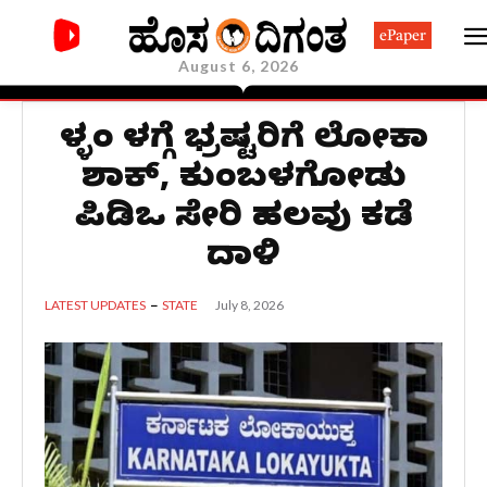
ePaper
August 6, 2026
ಬೆಳ್ಳಂ ಬೆಳಗ್ಗೆ ಭ್ರಷ್ಟರಿಗೆ ಲೋಕಾ
ಶಾಕ್, ಕುಂಬಳಗೋಡು
ಪಿಡಿಒ ಸೇರಿ ಹಲವು ಕಡೆ
ದಾಳಿ
July 8, 2026
LATEST UPDATES
STATE