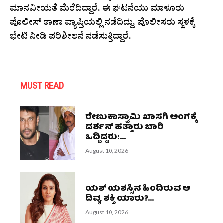
ಮಾನವೀಯತೆ ಮೆರೆದಿದ್ದಾರೆ. ಈ ಘಟನೆಯು ಮಾಳೂರು
ಪೊಲೀಸ್ ಠಾಣಾ ವ್ಯಾಪ್ತಿಯಲ್ಲಿ ನಡೆದಿದ್ದು, ಪೊಲೀಸರು ಸ್ಥಳಕ್ಕೆ
ಭೇಟಿ ನೀಡಿ ಪರಿಶೀಲನೆ ನಡೆಸುತ್ತಿದ್ದಾರೆ.
MUST READ
ರೇಣುಕಾಸ್ವಾಮಿ ಖಾಸಗಿ ಅಂಗಕ್ಕೆ
ದರ್ಶನ್‌ ಹತ್ತಾರು ಬಾರಿ
ಒದ್ದಿದ್ದರು:...
August 10, 2026
ಯಶ್ ಯಶಸ್ಸಿನ ಹಿಂದಿರುವ ಆ
ದಿವ್ಯ ಶಕ್ತಿ ಯಾರು?...
August 10, 2026