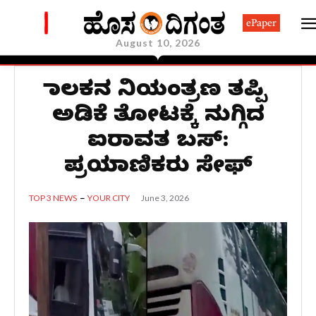
ePaper
August 10, 2026
ಚಾಲಕನ ನಿಯಂತ್ರಣ ತಪ್ಪಿ
ಅಡಿಕೆ ತೋಟಕ್ಕೆ ನುಗ್ಗಿದ
ಐರಾವತ ಬಸ್:
ಪ್ರಯಾಣಿಕರು ಸೇಫ್
June 3, 2026
TOP 3 NEWS
YOUR CITY