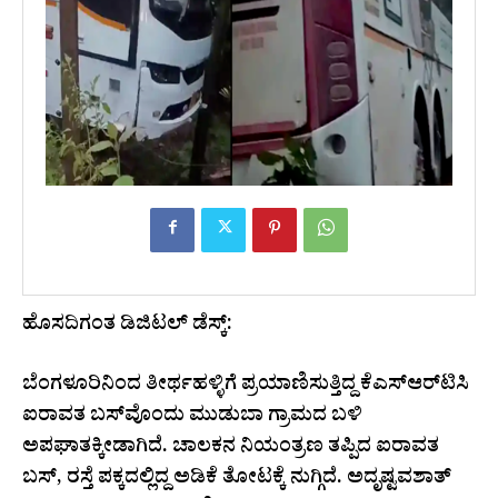
ಹೊಸದಿಗಂತ ಡಿಜಿಟಲ್ ಡೆಸ್ಕ್:
ಬೆಂಗಳೂರಿನಿಂದ ತೀರ್ಥಹಳ್ಳಿಗೆ ಪ್ರಯಾಣಿಸುತ್ತಿದ್ದ ಕೆಎಸ್‌ಆರ್‌ಟಿಸಿ
ಐರಾವತ ಬಸ್‌ವೊಂದು ಮುಡುಬಾ ಗ್ರಾಮದ ಬಳಿ
ಅಪಘಾತಕ್ಕೀಡಾಗಿದೆ. ಚಾಲಕನ ನಿಯಂತ್ರಣ ತಪ್ಪಿದ ಐರಾವತ
ಬಸ್, ರಸ್ತೆ ಪಕ್ಕದಲ್ಲಿದ್ದ ಅಡಿಕೆ ತೋಟಕ್ಕೆ ನುಗ್ಗಿದೆ. ಅದೃಷ್ಟವಶಾತ್