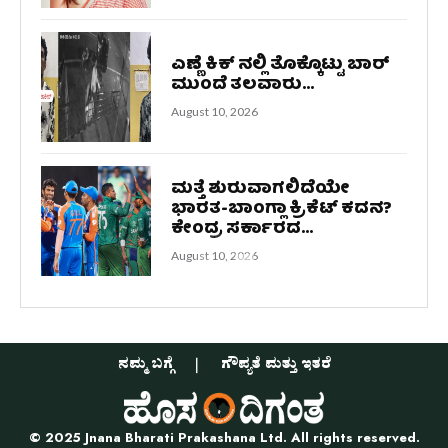
ಎಣ್ಣೆ ಕಿಕ್ ನಲ್ಲಿ ತೊಕ್ಕೊಟ್ಟು ಬಾರ್
ಮುಂದೆ ತಲವಾರು...
August 10, 2026
ಮತ್ತೆ ಶುರುವಾಗಲಿದೆಯೇ
ಭಾರತ-ಬಾಂಗ್ಲಾ ಕ್ರಿಕೆಟ್ ಕದನ?
ಕೇಂದ್ರ ಸರ್ಕಾರದ...
August 10, 2026
ನಮ್ಮ ಬಗ್ಗೆ
ಗೌಪ್ಯತೆ ಮತ್ತು ಇತರೆ
© 2025 Jnana Bharati Prakashana Ltd. All rights reserved.