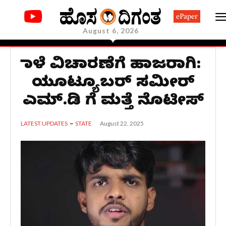
ePaper
August 6, 2026
ನಾಳೆ ವಿಚಾರಣೆಗೆ ಹಾಜರಾಗಿ:
ಯೂಟ್ಯೂಬರ್ ಸಮೀರ್
ಎಮ್.ಡಿ ಗೆ ಮತ್ತೆ ನೊಟೀಸ್
August 22, 2025
LATEST UPDATES
STATE