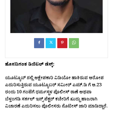
ಹೊಸದಿಗಂತ ಡಿಜಿಟಲ್ ಡೆಸ್ಕ್:
ಯೂಟ್ಯೂಬ್ ನಲ್ಲಿ ಆಕ್ಷೇಪಕಾರಿ ವಿಡಿಯೋ ಹಾಕಿರುವ ಆರೋಪ
ಎದುರಿಸುತ್ತಿರುವ ಯೂಟ್ಯೂಬರ್ ಸಮೀರ್ ಎಮ್.ಡಿ ಗೆ ಆ.23
ರಂದು 10 ಗಂಟೆಗೆ ಧರ್ಮಸ್ಥಳ ಪೊಲೀಸ್ ಠಾಣೆ ಅಥವಾ
ಬೆಳ್ತಂಗಡಿ ಸರ್ಕಲ್‌ ಇನ್ಸ್ ಪೆಕ್ಟರ್ ಕಚೇರಿಗೆ ಖುದ್ದು ಹಾಜರಾಗಿ
ವಿಚಾರಣೆ ಎದುರಿಸಲು ಪೊಲೀಸರು ನೊಟೀಸ್ ಜಾರಿ ಮಾಡಿದ್ದಾರೆ.