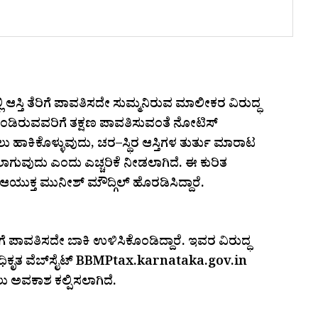
್ತಿ ತೆರಿಗೆ ಪಾವತಿಸದೇ ಸುಮ್ಮನಿರುವ ಮಾಲೀಕರ ವಿರುದ್ಧ
ಿಕೊಂಡಿರುವವರಿಗೆ ತಕ್ಷಣ ಪಾವತಿಸುವಂತೆ ನೋಟಿಸ್
ೋಲು ಹಾಕಿಕೊಳ್ಳುವುದು, ಚರ–ಸ್ಥಿರ ಆಸ್ತಿಗಳ ತುರ್ತು ಮಾರಾಟ
ಾಗುವುದು ಎಂದು ಎಚ್ಚರಿಕೆ ನೀಡಲಾಗಿದೆ. ಈ ಕುರಿತ
ುಕ್ತ ಮುನೀಶ್ ಮೌದ್ಗಿಲ್ ಹೊರಡಿಸಿದ್ದಾರೆ.
ಿಗೆ ಪಾವತಿಸದೇ ಬಾಕಿ ಉಳಿಸಿಕೊಂಡಿದ್ದಾರೆ. ಇವರ ವಿರುದ್ಧ
ಿಕೃತ ವೆಬ್‌ಸೈಟ್ BBMPtax.karnataka.gov.in
ು ಅವಕಾಶ ಕಲ್ಪಿಸಲಾಗಿದೆ.