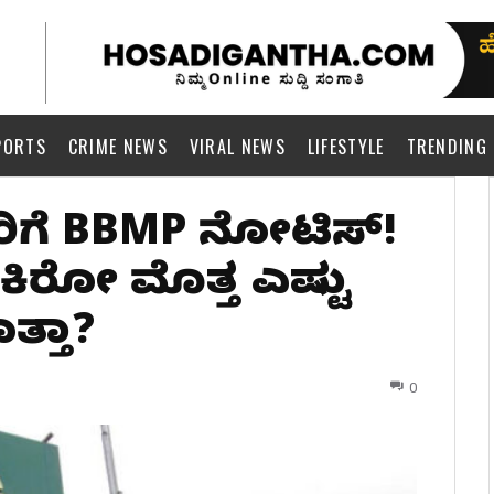
PORTS
CRIME NEWS
VIRAL NEWS
LIFESTYLE
TRENDING
ದಾರರಿಗೆ BBMP ನೋಟಿಸ್!
ರೋ ಮೊತ್ತ ಎಷ್ಟು
ತ್ತಾ?
0