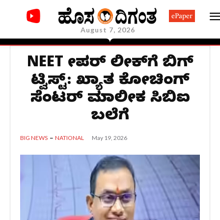
ePaper
August 7, 2026
NEET ಪೇಪರ್ ಲೀಕ್‌ಗೆ ಬಿಗ್
ಟ್ವಿಸ್ಟ್: ಖ್ಯಾತ ಕೋಚಿಂಗ್
ಸೆಂಟರ್ ಮಾಲೀಕ ಸಿಬಿಐ
ಬಲೆಗೆ
May 19, 2026
BIG NEWS
NATIONAL