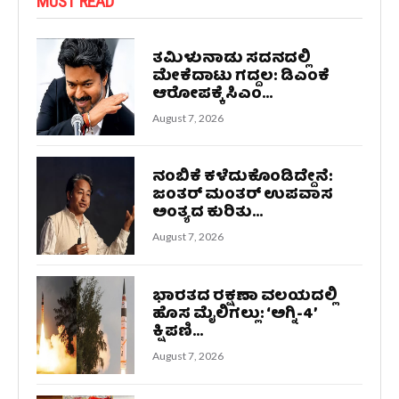
MUST READ
ತಮಿಳುನಾಡು ಸದನದಲ್ಲಿ
ಮೇಕೆದಾಟು ಗದ್ದಲ: ಡಿಎಂಕೆ
ಆರೋಪಕ್ಕೆ ಸಿಎಂ...
August 7, 2026
ನಂಬಿಕೆ ಕಳೆದುಕೊಂಡಿದ್ದೇನೆ:
ಜಂತರ್ ಮಂತರ್ ಉಪವಾಸ
ಅಂತ್ಯದ ಕುರಿತು...
August 7, 2026
ಭಾರತದ ರಕ್ಷಣಾ ವಲಯದಲ್ಲಿ
ಹೊಸ ಮೈಲಿಗಲ್ಲು: ‘ಅಗ್ನಿ-4’
ಕ್ಷಿಪಣಿ...
August 7, 2026