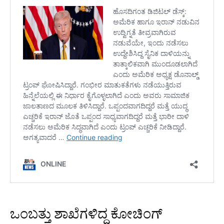
ಒಂಬತ್ತು ಶಾಖೆಗಳಿದ್ದ ಕೋಚಿಂಗ್