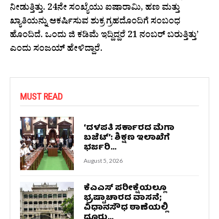
ನೀಡುತ್ತಿತ್ತು. 24ನೇ ಸಂಖ್ಯೆಯು ಐಷಾರಾಮಿ, ಹಣ ಮತ್ತು
ಖ್ಯಾತಿಯನ್ನು ಆಕರ್ಷಿಸುವ ಶುಕ್ರ ಗ್ರಹದೊಂದಿಗೆ ಸಂಬಂಧ
ಹೊಂದಿದೆ. ಒಂದು ಜಿ ಕಡಿಮೆ ಇದ್ದಿದ್ದರೆ 21 ನಂಬರ್ ಬರುತ್ತಿತ್ತು’
ಎಂದು ಸಂಜಯ್ ಹೇಳಿದ್ದಾರೆ.
MUST READ
‘ದಳಪತಿ ಸರ್ಕಾರದ ಮೆಗಾ
ಬಜೆಟ್’: ಶಿಕ್ಷಣ ಇಲಾಖೆಗೆ
ಭರ್ಜರಿ...
August 5, 2026
ಕೆಎಎಸ್‌ ಪರೀಕ್ಷೆಯಲ್ಲೂ
ಭ್ರಷ್ಟಾಚಾರದ ವಾಸನೆ;
ವಿಧಾನಸೌಧ ಠಾಣೆಯಲ್ಲಿ
ದೂರು...