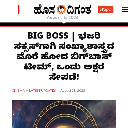
ePaper
August 6, 2026
BIG BOSS | ಭರ್ಜರಿ
ಸಕ್ಸಸ್‌ಗಾಗಿ ಸಂಖ್ಯಾಶಾಸ್ತ್ರದ
ಮೊರೆ ಹೋದ ಬಿಗ್‌ಬಾಸ್‌
ಟೀಮ್‌, ಒಂದು ಅಕ್ಷರ
ಸೇರ್ಪಡೆ!
August 28, 2025
CINEMA
LATEST UPDATES