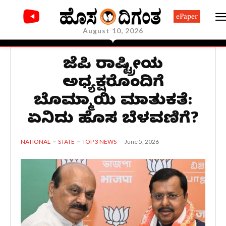
ePaper
August 10, 2026
ಬಿಜೆಪಿ ರಾಷ್ಟ್ರೀಯ
ಅಧ್ಯಕ್ಷರೊಂದಿಗೆ
ಬೊಮ್ಮಾಯಿ ಮಾತುಕತೆ:
ಏನಿದು ಹೊಸ ಬೆಳವಣಿಗೆ?
June 5, 2026
NATIONAL
STATE
TOP 3 NEWS