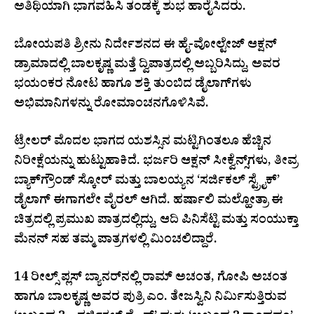
ಅತಿಥಿಯಾಗಿ ಭಾಗವಹಿಸಿ ತಂಡಕ್ಕೆ ಶುಭ ಹಾರೈಸಿದರು.
ಬೋಯಪತಿ ಶ್ರೀನು ನಿರ್ದೇಶನದ ಈ ಹೈ-ವೋಲ್ಟೇಜ್ ಆಕ್ಷನ್
ಡ್ರಾಮಾದಲ್ಲಿ ಬಾಲಕೃಷ್ಣ ಮತ್ತೆ ದ್ವಿಪಾತ್ರದಲ್ಲಿ ಅಬ್ಬರಿಸಿದ್ದು, ಅವರ
ಭಯಂಕರ ನೋಟ ಹಾಗೂ ಶಕ್ತಿ ತುಂಬಿದ ಡೈಲಾಗ್‌ಗಳು
ಅಭಿಮಾನಿಗಳನ್ನು ರೋಮಾಂಚನಗೊಳಿಸಿವೆ.
ಟ್ರೇಲರ್ ಮೊದಲ ಭಾಗದ ಯಶಸ್ಸಿನ ಮಟ್ಟಿಗಿಂತಲೂ ಹೆಚ್ಚಿನ
ನಿರೀಕ್ಷೆಯನ್ನು ಹುಟ್ಟುಹಾಕಿದೆ. ಭರ್ಜರಿ ಆಕ್ಷನ್ ಸೀಕ್ವೆನ್ಸ್‌ಗಳು, ತೀವ್ರ
ಬ್ಯಾಕ್‌ಗ್ರೌಂಡ್ ಸ್ಕೋರ್ ಮತ್ತು ಬಾಲಯ್ಯನ ‘ಸರ್ಜಿಕಲ್ ಸ್ಟ್ರೈಕ್’
ಡೈಲಾಗ್ ಈಗಾಗಲೇ ವೈರಲ್ ಆಗಿದೆ. ಹರ್ಷಾಲಿ ಮಲ್ಹೋತ್ರಾ ಈ
ಚಿತ್ರದಲ್ಲಿ ಪ್ರಮುಖ ಪಾತ್ರದಲ್ಲಿದ್ದು, ಆದಿ ಪಿನಿಸೆಟ್ಟಿ ಮತ್ತು ಸಂಯುಕ್ತಾ
ಮೆನನ್ ಸಹ ತಮ್ಮ ಪಾತ್ರಗಳಲ್ಲಿ ಮಿಂಚಲಿದ್ದಾರೆ.
14 ರೀಲ್ಸ್ ಪ್ಲಸ್ ಬ್ಯಾನರ್‌ನಲ್ಲಿ ರಾಮ್ ಅಚಂತ, ಗೋಪಿ ಅಚಂತ
ಹಾಗೂ ಬಾಲಕೃಷ್ಣ ಅವರ ಪುತ್ರಿ ಎಂ. ತೇಜಸ್ವಿನಿ ನಿರ್ಮಿಸುತ್ತಿರುವ