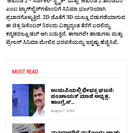
‘ಅಖಂಡ 2 – ಸರ್ಜಿಕಲ್ ಸ್ಟ್ರೈಕ್’ ಮತ್ತು ‘ಅಖಂಡ 2 ತಾಂಡವಂ’
ಎಂಬ ಟ್ಯಾಗ್‌ಲೈನ್‌ಗಳೊಂದಿಗೆ ಸಿನಿಮಾ ಭರ್ಜರಿಯಾಗಿ
ಪ್ರಚಾರಗೊಳ್ಳುತ್ತಿದೆ. 2D ಜೊತೆಗೆ 3D ಯಲ್ಲೂ ಬಿಡುಗಡೆಯಾಗುವ
ಈ ಚಿತ್ರ ಡಿಸೆಂಬರ್ 5ರಂದು ವಿಶ್ವಾದ್ಯಂತ ತೆರೆಗೆ ಬರಲಿದ್ದು,
ಕನ್ನಡದಲ್ಲೂ ಡಬ್ ಆಗಿ ಬರುತ್ತಿದೆ. ಈಗಾಗಲೇ ಹಾಡುಗಳು ಮತ್ತು
ಟ್ರೇಲರ್ ಸಿನಿಮಾ ಮೇಲಿನ ಭರವಸೆಯನ್ನು ಇನ್ನಷ್ಟು ಹೆಚ್ಚಿಸಿವೆ.
MUST READ
ಉಡುಪಿಯಲ್ಲಿ ಭೀಭತ್ಸ ಘಟನೆ:
ಪಂಚಾಯತ್ ಮಾಜಿ ಅಧ್ಯಕ್ಷ,
ಕಾಂಗ್ರೆಸ್...
August 7, 2026