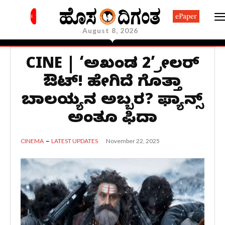
ePaper
August 8, 2026
CINE | ‘ಅಖಂಡ 2’ ಟ್ರೇಲರ್
ಔಟ್! ಹೇಗಿದೆ ಗೊತ್ತಾ
ಬಾಲಯ್ಯನ ಅಬ್ಬರ? ಫ್ಯಾನ್ಸ್
ಅಂತೂ ಫಿದಾ
November 22, 2025
CINEMA
LATEST UPDATES