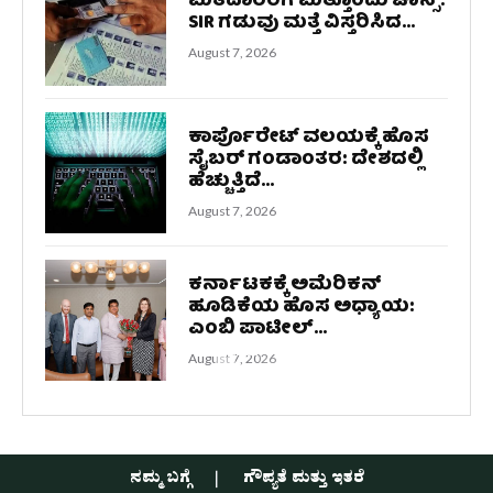
ಮತದಾರರಿಗೆ ಮತ್ತೊಂದು ಚಾನ್ಸ್:
SIR ಗಡುವು ಮತ್ತೆ ವಿಸ್ತರಿಸಿದ...
August 7, 2026
ಕಾರ್ಪೊರೇಟ್ ವಲಯಕ್ಕೆ ಹೊಸ
ಸೈಬರ್ ಗಂಡಾಂತರ: ದೇಶದಲ್ಲಿ
ಹೆಚ್ಚುತ್ತಿದೆ...
August 7, 2026
ಕರ್ನಾಟಕಕ್ಕೆ ಅಮೆರಿಕನ್
ಹೂಡಿಕೆಯ ಹೊಸ ಅಧ್ಯಾಯ:
ಎಂಬಿ ಪಾಟೀಲ್...
August 7, 2026
ನಮ್ಮ ಬಗ್ಗೆ
ಗೌಪ್ಯತೆ ಮತ್ತು ಇತರೆ