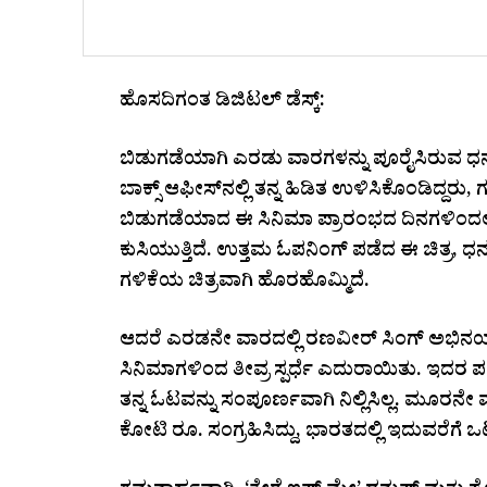
ಹೊಸದಿಗಂತ ಡಿಜಿಟಲ್ ಡೆಸ್ಕ್:
ಬಿಡುಗಡೆಯಾಗಿ ಎರಡು ವಾರಗಳನ್ನು ಪೂರೈಸಿರುವ ಧನ
ಬಾಕ್ಸ್ ಆಫೀಸ್‌ನಲ್ಲಿ ತನ್ನ ಹಿಡಿತ ಉಳಿಸಿಕೊಂಡಿದ್ದರ
ಬಿಡುಗಡೆಯಾದ ಈ ಸಿನಿಮಾ ಪ್ರಾರಂಭದ ದಿನಗಳಿಂದಲೇ ಉತ
ಕುಸಿಯುತ್ತಿದೆ. ಉತ್ತಮ ಓಪನಿಂಗ್ ಪಡೆದ ಈ ಚಿತ್ರ, ಧ
ಗಳಿಕೆಯ ಚಿತ್ರವಾಗಿ ಹೊರಹೊಮ್ಮಿದೆ.
ಆದರೆ ಎರಡನೇ ವಾರದಲ್ಲಿ ರಣವೀರ್ ಸಿಂಗ್ ಅಭಿನ
ಸಿನಿಮಾಗಳಿಂದ ತೀವ್ರ ಸ್ಪರ್ಧೆ ಎದುರಾಯಿತು. ಇದರ ಪರಿ
ತನ್ನ ಓಟವನ್ನು ಸಂಪೂರ್ಣವಾಗಿ ನಿಲ್ಲಿಸಿಲ್ಲ. ಮೂರನೇ 
ಕೋಟಿ ರೂ. ಸಂಗ್ರಹಿಸಿದ್ದು, ಭಾರತದಲ್ಲಿ ಇದುವರೆಗೆ ಒಟ