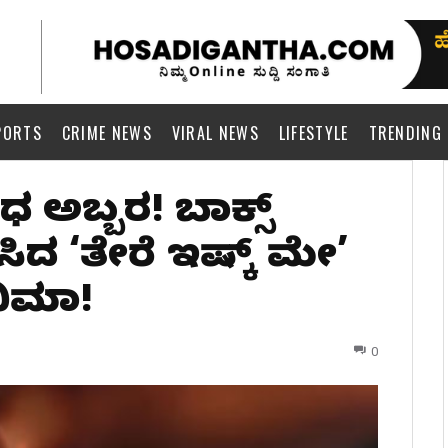
PORTS
CRIME NEWS
VIRAL NEWS
LIFESTYLE
TRENDING
ರ್ ಅಬ್ಬರ! ಬಾಕ್ಸ್
ಿಸಿದ ‘ತೇರೆ ಇಷ್ಕ್ ಮೇ’
ನಿಮಾ!
0