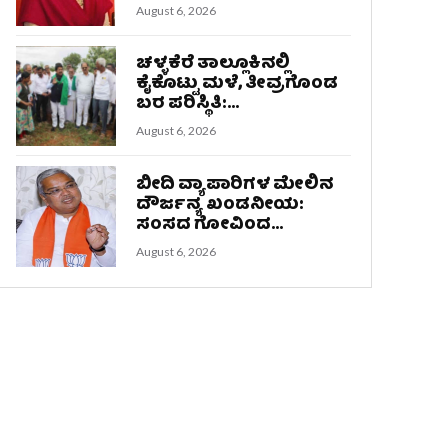
August 6, 2026
ಚಳ್ಳಕೆರೆ ತಾಲ್ಲೂಕಿನಲ್ಲಿ
ಕೈಕೊಟ್ಟು ಮಳೆ, ತೀವ್ರಗೊಂಡ
ಬರ ಪರಿಸ್ಥಿತಿ:...
August 6, 2026
ಬೀದಿ ವ್ಯಾಪಾರಿಗಳ ಮೇಲಿನ
ದೌರ್ಜನ್ಯ ಖಂಡನೀಯ:
ಸಂಸದ ಗೋವಿಂದ...
August 6, 2026