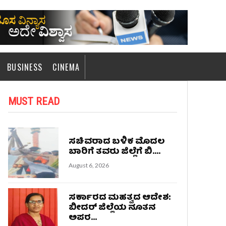
BUSINESS
CINEMA
MUST READ
ಸಚಿವರಾದ ಬಳಿಕ ಮೊದಲ
ಬಾರಿಗೆ ತವರು ಜಿಲ್ಲೆಗೆ ಬಿ....
August 6, 2026
ಸರ್ಕಾರದ ಮಹತ್ವದ ಆದೇಶ:
ಬೀದರ್ ಜಿಲ್ಲೆಯ ನೂತನ
ಅಪರ...