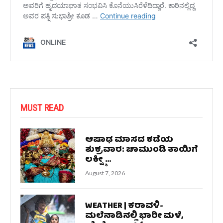
MUST READ
ಆಷಾಢ ಮಾಸದ ಕಡೆಯ
ಶುಕ್ರವಾರ: ಚಾಮುಂಡಿ ತಾಯಿಗೆ
ಲಕ್ಷ್ಮೀ...
August 7, 2026
WEATHER | ಕರಾವಳಿ-
ಮಲೆನಾಡಿನಲ್ಲಿ ಭಾರೀ ಮಳೆ,