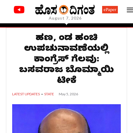
ePaper
August 7, 2026
ಹಣ, ಹೆಂಡ ಹಂಚಿ
ಉಪಚುನಾವಣೆಯಲ್ಲಿ
ಕಾಂಗ್ರೆಸ್ ಗೆಲವು:
ಬಸವರಾಜ ಬೊಮ್ಮಾಯಿ
ಟೀಕೆ
May 5, 2026
LATEST UPDATES
STATE