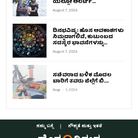
ಯೆಲ್ಲೋ ಅಲರ್ಟ್‌...
August 7, 2026
ದಿನಭವಿಷ್ಯ: ಹೊಸ ಅವಕಾಶಗಳು
ನಿಮ್ಮದಾಗಲಿವೆ, ಕುಟುಂಬದ
ಸದಸ್ಯರ ಭಾವನೆಗಳನ್ನು...
August 7, 2026
ಸಚಿವರಾದ ಬಳಿಕ ಮೊದಲ
ಬಾರಿಗೆ ತವರು ಜಿಲ್ಲೆಗೆ ಬಿ....
August 6, 2026
ನಮ್ಮ ಬಗ್ಗೆ
ಗೌಪ್ಯತೆ ಮತ್ತು ಇತರೆ