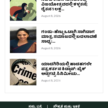
ವಿಜಯೋತ್ಸವದಲ್ಲಿ ಕಳ್ಳತನ;
ರೈತನ 1 ಲಕ್ಷ...
August 8, 2026
ಗಂಡು-ಹೆಣ್ಣು ಒಟ್ಟಾಗಿ ಸಾಗಿದಾಗ
ಮಾತ್ರ ಸಮಾಜದಲ್ಲಿ ಬದಲಾವಣೆ
ಸಾಧ್ಯ:...
August 8, 2026
ಯಾದಗಿರಿಯಲ್ಲಿ ಹಾಡಹಗಲೇ
ಪತ್ರಕರ್ತನ ಕಿಡ್ನಾಪ್‌: ಬೈಕ್
ಅಡ್ಡಗಟ್ಟಿ ಸಿನಿಮೀಯ...
August 8, 2026
ನಮ್ಮ ಬಗ್ಗೆ
ಗೌಪ್ಯತೆ ಮತ್ತು ಇತರೆ