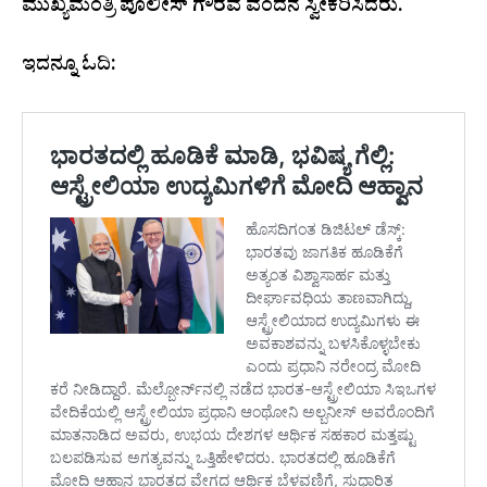
ಮುಖ್ಯಮಂತ್ರಿ ಪೊಲೀಸ್ ಗೌರವ ವಂದನೆ ಸ್ವೀಕರಿಸಿದರು.
ಇದನ್ನೂ ಓದಿ: