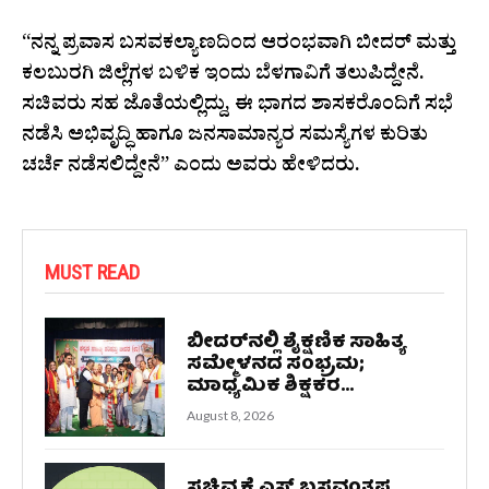
“ನನ್ನ ಪ್ರವಾಸ ಬಸವಕಲ್ಯಾಣದಿಂದ ಆರಂಭವಾಗಿ ಬೀದರ್ ಮತ್ತು
ಕಲಬುರಗಿ ಜಿಲ್ಲೆಗಳ ಬಳಿಕ ಇಂದು ಬೆಳಗಾವಿಗೆ ತಲುಪಿದ್ದೇನೆ.
ಸಚಿವರು ಸಹ ಜೊತೆಯಲ್ಲಿದ್ದು, ಈ ಭಾಗದ ಶಾಸಕರೊಂದಿಗೆ ಸಭೆ
ನಡೆಸಿ ಅಭಿವೃದ್ಧಿ ಹಾಗೂ ಜನಸಾಮಾನ್ಯರ ಸಮಸ್ಯೆಗಳ ಕುರಿತು
ಚರ್ಚೆ ನಡೆಸಲಿದ್ದೇನೆ” ಎಂದು ಅವರು ಹೇಳಿದರು.
MUST READ
ಬೀದರ್‌ನಲ್ಲಿ ಶೈಕ್ಷಣಿಕ ಸಾಹಿತ್ಯ
ಸಮ್ಮೇಳನದ ಸಂಭ್ರಮ;
ಮಾಧ್ಯಮಿಕ ಶಿಕ್ಷಕರ...
August 8, 2026
ಸಚಿವ ಕೆ.ಎಸ್.ಬಸವಂತಪ್ಪ