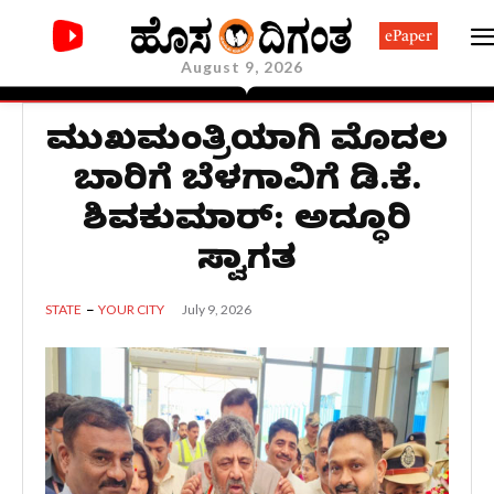
ePaper
August 9, 2026
ಮುಖ್ಯಮಂತ್ರಿಯಾಗಿ ಮೊದಲ
ಬಾರಿಗೆ ಬೆಳಗಾವಿಗೆ ಡಿ.ಕೆ.
ಶಿವಕುಮಾರ್: ಅದ್ಧೂರಿ
ಸ್ವಾಗತ
July 9, 2026
STATE
YOUR CITY