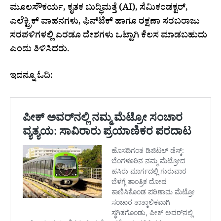
ಮೂಲಸೌಕರ್ಯ, ಕೃತಕ ಬುದ್ಧಿಮತ್ತೆ (AI), ಸೆಮಿಕಂಡಕ್ಟರ್‌,
ಎಲೆಕ್ಟ್ರಿಕ್ ವಾಹನಗಳು, ಫಿನ್‌ಟೆಕ್ ಹಾಗೂ ರಕ್ಷಣಾ ಸರಬರಾಜು
ಸರಪಳಿಗಳಲ್ಲಿ ಎರಡೂ ದೇಶಗಳು ಒಟ್ಟಾಗಿ ಕೆಲಸ ಮಾಡಬಹುದು
ಎಂದು ತಿಳಿಸಿದರು.
ಇದನ್ನೂ ಓದಿ: