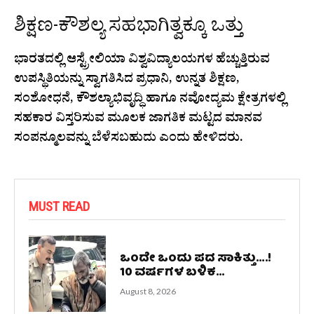
ಶಿಕ್ಷಣ-ಕೌಶಲ್ಯ ಸಹಭಾಗಿತ್ವಕ್ಕೂ ಒತ್ತು
ಭಾರತದಲ್ಲಿ ಆಸ್ಟ್ರೇಲಿಯಾ ವಿಶ್ವವಿದ್ಯಾಲಯಗಳ ಹೆಚ್ಚುತ್ತಿರುವ
ಉಪಸ್ಥಿತಿಯನ್ನು ಸ್ವಾಗತಿಸಿದ ಪ್ರಧಾನಿ, ಉನ್ನತ ಶಿಕ್ಷಣ,
ಸಂಶೋಧನೆ, ಕೌಶಲ್ಯಾಭಿವೃದ್ಧಿ ಹಾಗೂ ನವೋದ್ಯಮ ಕ್ಷೇತ್ರಗಳಲ್ಲಿ
ಸಹಕಾರ ವಿಸ್ತರಿಸುವ ಮೂಲಕ ಜಾಗತಿಕ ಮಟ್ಟದ ಮಾನವ
ಸಂಪನ್ಮೂಲವನ್ನು ಬೆಳೆಸಬಹುದು ಎಂದು ಹೇಳಿದರು.
MUST READ
ಒಂದೇ ಒಂದು ಪದ ಸಾಕಿತ್ತು….!
10 ವರ್ಷಗಳ ಬಳಿಕ...
August 8, 2026