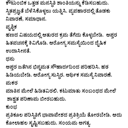
ಕೌಟುಂಬಿಕ ಒತ್ತಡ ಮನಸ್ಥಿತಿ ಶಾಂತಿಯನ್ನು ಕೆಡಿಸಬಹುದು.
ಸ್ಥಿತಪ್ರಜ್ಞತೆ ಬೆಳೆಸಿಕೊಳ್ಳಲು ಯತ್ನಿಸಿ. ವ್ಯವಹಾರದಲ್ಲಿ ತೊಡಕು
ನಿವಾರಣೆ, ಸಮಾಧಾನ.
ವೃಶ್ಚಿಕ
ಹಣದ ವಿಷಯದಲ್ಲಿ ಆತುರದ ಕ್ರಮ ತೆಗೆದು ಕೊಳ್ಳಬೇಡಿ. ಆಪ್ತರ
ಹಿತವಚನಕ್ಕೆ ಕಿವಿಗೊಡಿ. ಆರೋಗ್ಯ ಸಮಸ್ಯೆಯಿಂದ ದೈಹಿಕ
ಉದಾಸೀನತೆ.
ಧನು
ಆಪ್ತರ ಜತೆಗಿನ ಭಿನ್ನಮತ ಸೌಹಾರ್ದದಿಂದ ಪರಿಹರಿಸಿ. ಹಠ
ಹಿಡಿಯಬೇಡಿ. ಆರೋಗ್ಯ ಸುಸ್ಥಿರ. ಆರ್ಥಿಕ ಸಮಸ್ಯೆ ನಿವಾರಣೆ.
ಮಕರ
ಮಾತಿನ ಮೇಲೆ ಹಿಡಿತವಿರಲಿ. ಕಟುಮಾತು ಸಂಬಂಧದ ಮೇಲೆ
ಶಾಶ್ವತ ಪರಿಣಾಮ ಬೀರಬಹುದು.
ಕುಂಭ
ಪ್ರತಿಕೂಲ ಪರಿಸ್ಥಿತಿಗೆ ಭಾವಾವೇಶದ ಪ್ರತಿಕ್ರಿಯೆ ತೋರಬೇಡಿ. ಅದು
ಕೋಲಾಹಲ ಸೃಷ್ಟಿಸಬಹುದು. ಸಂಯಮ ಅಗತ್ಯ.