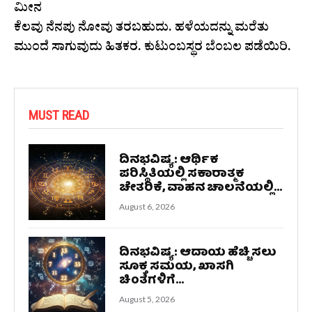
ಮೀನ
ಕೆಲವು ನೆನಪು ನೋವು ತರಬಹುದು. ಹಳೆಯದನ್ನು ಮರೆತು
ಮುಂದೆ ಸಾಗುವುದು ಹಿತಕರ. ಕುಟುಂಬಸ್ಥರ ಬೆಂಬಲ ಪಡೆಯಿರಿ.
MUST READ
ದಿನಭವಿಷ್ಯ: ಆರ್ಥಿಕ
ಪರಿಸ್ಥಿತಿಯಲ್ಲಿ ಸಕಾರಾತ್ಮಕ
ಚೇತರಿಕೆ, ವಾಹನ ಚಾಲನೆಯಲ್ಲಿ...
August 6, 2026
ದಿನಭವಿಷ್ಯ: ಆದಾಯ ಹೆಚ್ಚಿಸಲು
ಸೂಕ್ತ ಸಮಯ, ಖಾಸಗಿ
ಚಿಂತೆಗಳಿಗೆ...
August 5, 2026