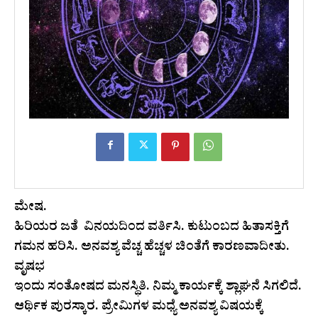
ಮೇಷ.
ಹಿರಿಯರ ಜತೆ ವಿನಯದಿಂದ ವರ್ತಿಸಿ. ಕುಟುಂಬದ ಹಿತಾಸಕ್ತಿಗೆ
ಗಮನ ಹರಿಸಿ. ಅನವಶ್ಯ ವೆಚ್ಚ ಹೆಚ್ಚಳ ಚಿಂತೆಗೆ ಕಾರಣವಾದೀತು.
ವೃಷಭ
ಇಂದು ಸಂತೋಷದ ಮನಸ್ಥಿತಿ. ನಿಮ್ಮ ಕಾರ್ಯಕ್ಕೆ ಶ್ಲಾಘನೆ ಸಿಗಲಿದೆ.
ಆರ್ಥಿಕ ಪುರಸ್ಕಾರ. ಪ್ರೇಮಿಗಳ ಮಧ್ಯೆ ಅನವಶ್ಯ ವಿಷಯಕ್ಕೆ