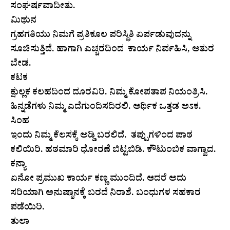
ಸಂಘರ್ಷವಾದೀತು.
ಮಿಥುನ
ಗ್ರಹಗತಿಯು ನಿಮಗೆ ಪ್ರತಿಕೂಲ ಪರಿಸ್ಥಿತಿ ಏರ್ಪಡುವುದನ್ನು
ಸೂಚಿಸುತ್ತಿದೆ. ಹಾಗಾಗಿ ಎಚ್ಚರದಿಂದ ಕಾರ್ಯ ನಿರ್ವಹಿಸಿ, ಆತುರ
ಬೇಡ.
ಕಟಕ
ಕ್ಷುಲ್ಲಕ ಕಲಹದಿಂದ ದೂರವಿರಿ. ನಿಮ್ಮ ಕೋಪತಾಪ ನಿಯಂತ್ರಿಸಿ.
ಹಿನ್ನಡೆಗಳು ನಿಮ್ಮ ಎದೆಗುಂದಿಸದಿರಲಿ. ಆರ್ಥಿಕ ಒತ್ತಡ ಅಽಕ.
ಸಿಂಹ
ಇಂದು ನಿಮ್ಮ ಕೆಲಸಕ್ಕೆ ಅಡ್ಡಿ ಬರಲಿದೆ. ತಪ್ಪುಗಳಿಂದ ಪಾಠ
ಕಲಿಯಿರಿ. ಹಠಮಾರಿ ಧೋರಣೆ ಬಿಟ್ಟಬಿಡಿ. ಕೌಟುಂಬಿಕ ವಾಗ್ವಾದ.
ಕನ್ಯಾ
ಏನೋ ಪ್ರಮುಖ ಕಾರ್ಯ ಕಣ್ಣ ಮುಂದಿದೆ. ಆದರೆ ಅದು
ಸರಿಯಾಗಿ ಅನುಷ್ಠಾನಕ್ಕೆ ಬರದೆ ನಿರಾಶೆ. ಬಂಧುಗಳ ಸಹಕಾರ
ಪಡೆಯಿರಿ.
ತುಲಾ