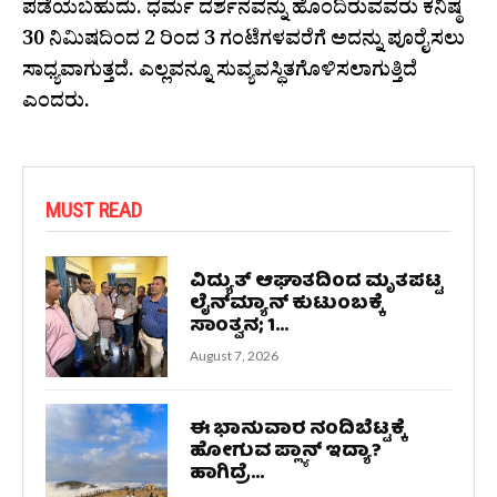
ಪಡೆಯಬಹುದು. ಧರ್ಮ ದರ್ಶನವನ್ನು ಹೊಂದಿರುವವರು ಕನಿಷ್ಠ
30 ನಿಮಿಷದಿಂದ 2 ರಿಂದ 3 ಗಂಟೆಗಳವರೆಗೆ ಅದನ್ನು ಪೂರೈಸಲು
ಸಾಧ್ಯವಾಗುತ್ತದೆ. ಎಲ್ಲವನ್ನೂ ಸುವ್ಯವಸ್ಥಿತಗೊಳಿಸಲಾಗುತ್ತಿದೆ
ಎಂದರು.
MUST READ
ವಿದ್ಯುತ್ ಆಘಾತದಿಂದ ಮೃತಪಟ್ಟ
ಲೈನ್‌ಮ್ಯಾನ್ ಕುಟುಂಬಕ್ಕೆ
ಸಾಂತ್ವನ; 1...
August 7, 2026
ಈ ಭಾನುವಾರ ನಂದಿಬೆಟ್ಟಕ್ಕೆ
ಹೋಗುವ ಪ್ಲ್ಯಾನ್ ಇದ್ಯಾ?
ಹಾಗಿದ್ರೆ...