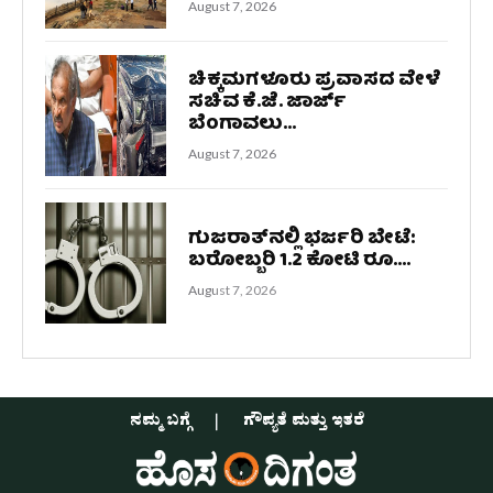
August 7, 2026
ಚಿಕ್ಕಮಗಳೂರು ಪ್ರವಾಸದ ವೇಳೆ
ಸಚಿವ ಕೆ.ಜೆ. ಜಾರ್ಜ್
ಬೆಂಗಾವಲು...
August 7, 2026
ಗುಜರಾತ್‌ನಲ್ಲಿ ಭರ್ಜರಿ ಬೇಟೆ:
ಬರೋಬ್ಬರಿ 1.2 ಕೋಟಿ ರೂ....
August 7, 2026
ನಮ್ಮ ಬಗ್ಗೆ
ಗೌಪ್ಯತೆ ಮತ್ತು ಇತರೆ