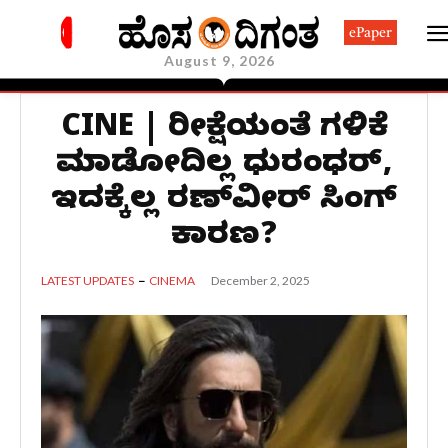
ePaper
August 9, 2026
CINE | ನಿರೀಕ್ಷೆಯಂತೆ ಗಳಿಕೆ
ಮಾಡೋದಿಲ್ಲ ಧುರಂಧರ್‌,
ಇದಕ್ಕೆಲ್ಲ ರಣ್‌ವೀರ್‌ ಸಿಂಗ್‌
ಕಾರಣ?
December 2, 2025
LATEST UPDATES
CINEMA