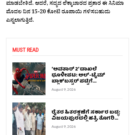
ಮಾಡಬೇಕಿದೆ. ಆದರೆ, ಸದ್ಯದ ಲೆಕ್ಕಾಚಾರದ ಪ್ರಕಾರ ಈ ಸಿನಿಮಾ
ಮೊದಲ ದಿನ 15-20 ಕೋಟಿ ರೂಪಾಯಿ ಗಳಿಸಬಹುದು
ಎನ್ನಲಾಗುತ್ತಿದೆ.
MUST READ
‘ಅವತಾರ್ 2’ ದಾಖಲೆ
ಧೂಳೀಪಟ: ಆಲ್-ಟೈಮ್
ಬ್ಲಾಕ್‌ಬಸ್ಟರ್ ಪಟ್ಟಿಗೆ...
August 9, 2026
ರೈತರ ಹಿತರಕ್ಷಣೆಗೆ ಸರ್ಕಾರ ಬದ್ಧ:
ವಿಜಯಪುರದಲ್ಲಿ ಹತ್ತಿ, ತೊಗರಿ...
August 9, 2026