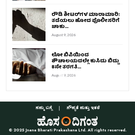
ರೌಡಿ ಶೀಟರ್‌ಗಳ ಮಾರಾಮಾರಿ:
ತಡೆಯಲು ಹೋದ ಪೊಲೀಸರಿಗೆ
ಚಾಕು...
August 9, 2026
ಲೋ ಬಿಪಿಯಿಂದ
ಶೌಚಾಲಯದಲ್ಲೇ ಕುಸಿದು ಬಿದ್ದು
8ನೇ ತರಗತಿ...
August 9, 2026
ನಮ್ಮ ಬಗ್ಗೆ
ಗೌಪ್ಯತೆ ಮತ್ತು ಇತರೆ
© 2025 Jnana Bharati Prakashana Ltd. All rights reserved.