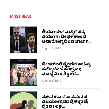
MUST READ
ಲಿಯೋನೆಲ್ ಮೆಸ್ಸಿಗೆ ಪಿತೃ
ವಿಯೋಗ: ದೀರ್ಘಕಾಲದ
ಅನಾರೋಗ್ಯದಿಂದ ಜಾರ್ಜ್...
August 8, 2026
ಬೀದರ್‌ನಲ್ಲಿ ಶೈಕ್ಷಣಿಕ ಸಾಹಿತ್ಯ
ಸಮ್ಮೇಳನದ ಸಂಭ್ರಮ;
ಮಾಧ್ಯಮಿಕ ಶಿಕ್ಷಕರ...
August 8, 2026
ಸಚಿವ ಕೆ.ಎಸ್.ಬಸವಂತಪ್ಪ
ವಿಜಯೋತ್ಸವದಲ್ಲಿ ಕಳ್ಳತನ;
ರೈತನ 1 ಲಕ್ಷ...