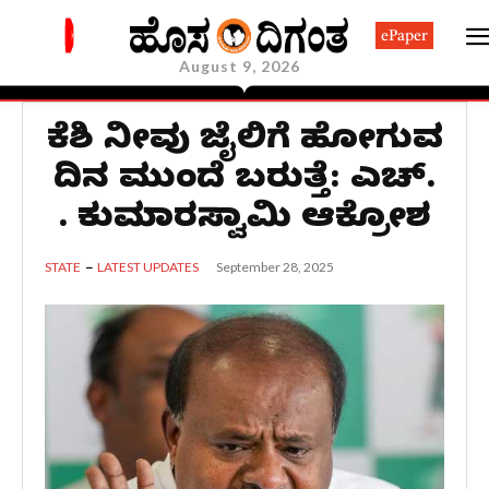
ePaper
August 9, 2026
ಡಿಕೆಶಿ ನೀವು ಜೈಲಿಗೆ ಹೋಗುವ
ದಿನ ಮುಂದೆ ಬರುತ್ತೆ: ಎಚ್.
ಡಿ. ಕುಮಾರಸ್ವಾಮಿ ಆಕ್ರೋಶ
September 28, 2025
STATE
LATEST UPDATES