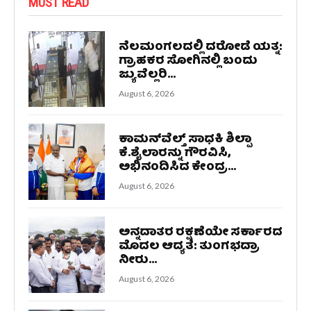
MUST READ
ನೆಲಮಂಗಲದಲ್ಲಿ ದರೋಡೆ ಯತ್ನ:
ಗ್ರಾಹಕರ ಸೋಗಿನಲ್ಲಿ ಬಂದು
ಜ್ಯುವೆಲ್ಲರಿ...
August 6, 2026
ಕಾಮನ್‌ವೆಲ್ತ್ ಸಾಧಕಿ ಶಿಲ್ಪಾ
ಕೆ.ಶೈಲಾರನ್ನು ಗೌರವಿಸಿ,
ಅಭಿನಂದಿಸಿದ ಕೇಂದ್ರ...
August 6, 2026
ಅನ್ನದಾತರ ರಕ್ಷಣೆಯೇ ಸರ್ಕಾರದ
ಮೊದಲ ಆದ್ಯತೆ: ತುಂಗಭದ್ರಾ
ನೀರು...
August 6, 2026