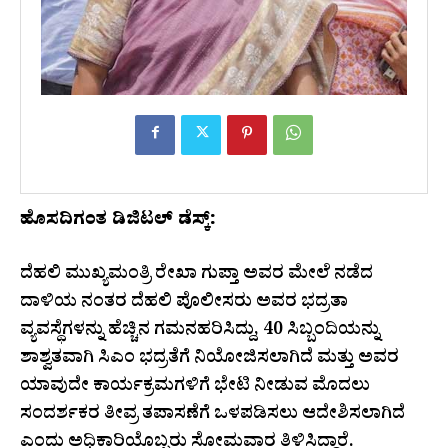
ಹೊಸದಿಗಂತ ಡಿಜಿಟಲ್ ಡೆಸ್ಕ್:
ದೆಹಲಿ ಮುಖ್ಯಮಂತ್ರಿ ರೇಖಾ ಗುಪ್ತಾ ಅವರ ಮೇಲೆ ನಡೆದ
ದಾಳಿಯ ನಂತರ ದೆಹಲಿ ಪೊಲೀಸರು ಅವರ ಭದ್ರತಾ
ವ್ಯವಸ್ಥೆಗಳನ್ನು ಹೆಚ್ಚಿನ ಗಮನಹರಿಸಿದ್ದು, 40 ಸಿಬ್ಬಂದಿಯನ್ನು
ಶಾಶ್ವತವಾಗಿ ಸಿಎಂ ಭದ್ರತೆಗೆ ನಿಯೋಜಿಸಲಾಗಿದೆ ಮತ್ತು ಅವರ
ಯಾವುದೇ ಕಾರ್ಯಕ್ರಮಗಳಿಗೆ ಭೇಟಿ ನೀಡುವ ಮೊದಲು
ಸಂದರ್ಶಕರ ತೀವ್ರ ತಪಾಸಣೆಗೆ ಒಳಪಡಿಸಲು ಆದೇಶಿಸಲಾಗಿದೆ
ಎಂದು ಅಧಿಕಾರಿಯೊಬ್ಬರು ಸೋಮವಾರ ತಿಳಿಸಿದ್ದಾರೆ.