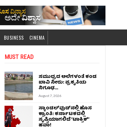
BUSINESS
CINEMA
MUST READ
ಸಮುದ್ರದ ಅಲೆಗಳಂತೆ ಕಂಡ
ಬಾವಿ ನೀರು: ಪ್ರಕೃತಿಯ
ನಿಗೂಢ...
August 7, 2026
ಸ್ಯಾಂಡಲ್‌ವುಡ್‌ನಲ್ಲಿ ಹೊಸ
ಕ್ರಾಂತಿ: ಕರ್ನಾಟಕದಲ್ಲಿ
ಸೃಷ್ಟಿಯಾಗಲಿದೆ ‘ಟಾಕ್ಸಿಕ್’
ಹವಾ!