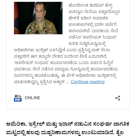
ಅಮೆರಿಕಾ, ಇಸ್ರೇಲ್ ಮತ್ತು ಇರಾನ್ ನಡುವಿನ ಸಂಘರ್ಷ ಜಾಗತಿಕ
ಮಟ್ಟದಲ್ಲಿ ಹಲವು ದುಷ್ಪರಿಣಾಮಗಳನ್ನು ಉಂಟುಮಾಡಿದೆ. ತೈಲ