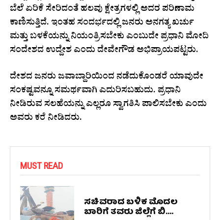
ಬೆಲೆ ಏರಿಕೆ ಸೇರಿದಂತೆ ಹಲವು ಕ್ಷೇತ್ರಗಳಲ್ಲಿ ಅದರ ಪರಿಣಾಮ
ಕಾಣಿಸುತ್ತಿದೆ. ಇಂತಹ ಸಂದರ್ಭದಲ್ಲಿ ಜನರು ಅನಗತ್ಯ ಖರ್ಚು
ಮತ್ತು ಬಳಕೆಯನ್ನು ನಿಯಂತ್ರಿಸಬೇಕು ಎಂಬುದೇ ಪ್ರಧಾನಿ ಮೋದಿ
ಸಂದೇಶದ ಉದ್ದೇಶ ಎಂದು ದೇವೇಗೌಡ ಅಭಿಪ್ರಾಯಪಟ್ಟರು.
ದೇಶದ ಜನರು ಜವಾಬ್ದಾರಿಯಿಂದ ನಡೆದುಕೊಂಡರೆ ಯಾವುದೇ
ಸಂಕಷ್ಟವನ್ನೂ ಸಮರ್ಥವಾಗಿ ಎದುರಿಸಬಹುದು. ಪ್ರಧಾನಿ
ನೀಡಿರುವ ಸಲಹೆಯನ್ನು ಎಲ್ಲರೂ ಸ್ವಾಗತಿಸಿ ಪಾಲಿಸಬೇಕು ಎಂದು
ಅವರು ಕರೆ ನೀಡಿದರು.
MUST READ
ಸಚಿವರಾದ ಬಳಿಕ ಮೊದಲ
ಬಾರಿಗೆ ತವರು ಜಿಲ್ಲೆಗೆ ಬಿ....