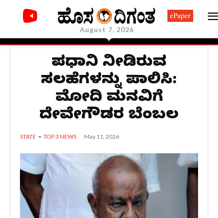
ePaper
August 7, 2026
ಪ್ರಧಾನಿ ನೀಡಿರುವ
ಸಲಹೆಗಳನ್ನು ಪಾಲಿಸಿ:
ಮೋದಿ ಮನವಿಗೆ
ದೇವೇಗೌಡರ ಬೆಂಬಲ
May 11, 2026
STATE
TOP 3 NEWS