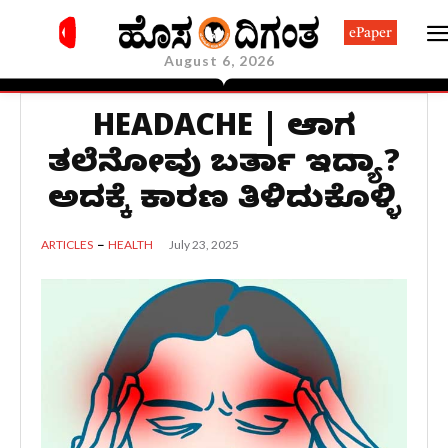
ePaper
August 6, 2026
HEADACHE | ಆಗಾಗ
ತಲೆನೋವು ಬರ್ತಾ ಇದ್ಯಾ?
ಅದಕ್ಕೆ ಕಾರಣ ತಿಳಿದುಕೊಳ್ಳಿ
July 23, 2025
ARTICLES
HEALTH