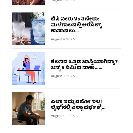
ಬಿಸಿ ನೀರು Vs ತಣ್ಣೀರು:
ಮಳೆಗಾಲದಲ್ಲಿ ಆರೋಗ್ಯ
ಕಾಪಾಡಲು...
August 4, 2026
ಕೆಲಸದ ಒತ್ತಡ ಜಾಸ್ತಿಯಾಗಿದ್ಯಾ?
ಜಸ್ಟ್‌ 5 ನಿಮಿಷ ಸಾಕು…...
August 3, 2026
ಎಲ್ಲಾ ಇದ್ದು ಏನೋ ಇಲ್ಲ!
ಲೈಫ್‌ನಲ್ಲಿ ಎಲ್ಲಾ ಪರ್ಫೆಕ್ಟ್...
August 3, 2026