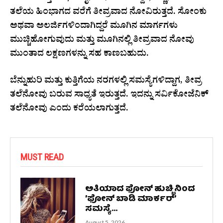
ತಲೆಯ ಹಿಂಭಾಗದ ವರೆಗೆ ತೀವ್ರವಾದ ನೋವಿರುತ್ತದೆ. ಸೋಂಕು
ಅಥವಾ ಅಲರ್ಜಿಗಳಿಂದಾಗಿದ್ದರೆ ಮೂಗಿನ ಮಾರ್ಗಗಳು
ಮುಚ್ಚಿಹೋಗುವುದು ಮತ್ತು ಮೂಗಿನಲ್ಲಿ ತೀವ್ರವಾದ ನೋವು
ಮುಂತಾದ ಲಕ್ಷಣಗಳನ್ನು ಸಹ ಕಾಣಬಹುದು.
ಬೆನ್ನುಹುರಿ ಮತ್ತು ಕುತ್ತಿಗೆಯ ನರಗಳಲ್ಲಿ ಸಮಸ್ಯೆಗಳಿದ್ದಾಗ, ತೀವ್ರ
ತಲೆನೋವು ಬರುವ ಸಾಧ್ಯತೆ ಇರುತ್ತದೆ. ಇದನ್ನು ಸರ್ವಿಕೋಜೆನಿಕ್
ತಲೆನೋವು ಎಂದು ಕರೆಯಲಾಗುತ್ತದೆ.
MUST READ
ಅತಿಯಾದ ಫೋನ್‌ ಹುಚ್ಚಿನಿಂದ
ʼಫೋನ್‌ ಬಾಡಿ ಮಾರ್ಕರ್‌ʼ
ಸಮಸ್ಯೆ...
August 5, 2026