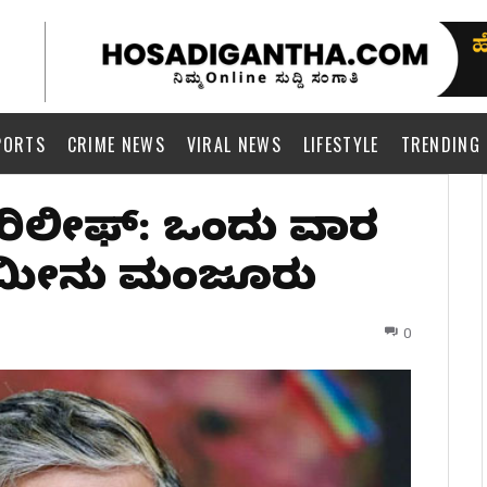
PORTS
CRIME NEWS
VIRAL NEWS
LIFESTYLE
TRENDING
’ ರಿಲೀಫ್: ಒಂದು ವಾರ
ಜಾಮೀನು ಮಂಜೂರು
0