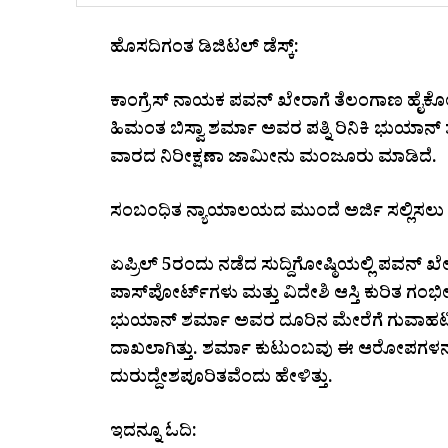
ಹೊಸದಿಗಂತ ಡಿಜಿಟಲ್ ಡೆಸ್ಕ್:
ಕಾಂಗ್ರೆಸ್ ನಾಯಕ ಪವನ್ ಖೇರಾಗೆ ತೆಲಂಗಾಣ ಹೈಕೋರ್ಟ
ಹಿಮಂತ ಬಿಸ್ವಾ ಶರ್ಮಾ ಅವರ ಪತ್ನಿ ರಿನಿಕಿ ಭುಯಾನ
ವಾರದ ನಿರೀಕ್ಷಣಾ ಜಾಮೀನು ಮಂಜೂರು ಮಾಡಿದೆ.
ಸಂಬಂಧಿತ ನ್ಯಾಯಾಲಯದ ಮುಂದೆ ಅರ್ಜಿ ಸಲ್ಲಿಸಲು
ಏಪ್ರಿಲ್ 5ರಂದು ನಡೆದ ಸುದ್ದಿಗೋಷ್ಠಿಯಲ್ಲಿ ಪವನ್ ಖೇ
ಪಾಸ್‌ಪೋರ್ಟ್‌ಗಳು ಮತ್ತು ವಿದೇಶಿ ಆಸ್ತಿ ಕುರಿತ ಗಂ
ಭುಯಾನ್ ಶರ್ಮಾ ಅವರ ದೂರಿನ ಮೇರೆಗೆ ಗುವಾಹಟಿ ಕ್ರ
ದಾಖಲಾಗಿತ್ತು. ಶರ್ಮಾ ಕುಟುಂಬವು ಈ ಆರೋಪಗಳನ್ನು ಸ
ದುರುದ್ದೇಶಪೂರಿತವೆಂದು ಹೇಳಿತ್ತು.
ಇದನ್ನೂ ಓದಿ: