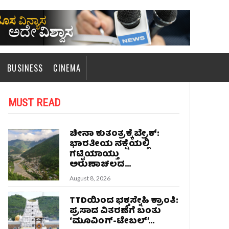
BUSINESS
CINEMA
MUST READ
ಚೀನಾ ಕುತಂತ್ರಕ್ಕೆ ಬ್ರೇಕ್:
ಭಾರತೀಯ ನಕ್ಷೆಯಲ್ಲಿ
ಗಟ್ಟಿಯಾಯ್ತು
ಅರುಣಾಚಲದ...
August 8, 2026
TTDಯಿಂದ ಭಕ್ತಸ್ನೇಹಿ ಕ್ರಾಂತಿ:
ಪ್ರಸಾದ ವಿತರಣೆಗೆ ಬಂತು
‘ಮೂವಿಂಗ್-ಟೇಬಲ್’...