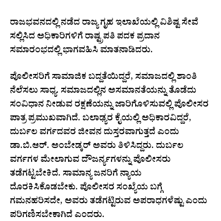
ರಾಜಭವನದಲ್ಲಿ ನಡೆದ ರಾಜ್ಯ ಗೃಹ ಇಲಾಖೆಯಲ್ಲಿ ವಿಶಿಷ್ಟ ಸೇವೆ
ಸಲ್ಲಿಸಿದ ಅಧಿಕಾರಿಗಳಿಗೆ ರಾಷ್ಟ್ರಪತಿ ಪದಕ ಪ್ರದಾನ
ಸಮಾರಂಭದಲ್ಲಿ ಭಾಗವಹಿಸಿ ಮಾತನಾಡಿದರು.
ಪೊಲೀಸರಿಗೆ ಸಾಮಾಜಿಕ ಬದ್ದತೆಯಿದ್ದರೆ, ಸಮಾಜದಲ್ಲಿ ಶಾಂತಿ
ನೆಲೆಸಲು ಸಾಧ್ಯ. ಸಮಾಜದಲ್ಲಿನ ಅಸಮಾನತೆಯನ್ನು ತೊಡೆದು
ಸಂವಿಧಾನ ನೀಡುವ ರಕ್ಷಣೆಯನ್ನು ಜಾರಿಗೊಳಿಸುವಲ್ಲಿ ಪೊಲೀಸರ
ಪಾತ್ರ ಪ್ರಮುಖವಾಗಿದೆ. ಬಲಾಢ್ಯರ ಕೈಯಲ್ಲಿ ಅಧಿಕಾರವಿದ್ದರೆ,
ದುರ್ಬಲ ವರ್ಗದವರ ಜೀವನ ದುಸ್ತರವಾಗುತ್ತದೆ ಎಂದು
ಡಾ.ಬಿ.ಆರ್. ಅಂಬೇಡ್ಕರ್ ಅವರು ತಿಳಿಸಿದ್ದರು. ದುರ್ಬಲ
ವರ್ಗಗಳ ಮೇಲಾಗುವ ದೌಜರ್ನ್ಯಗಳನ್ನು ಪೊಲೀಸರು
ತಡೆಗಟ್ಟಬೇಕಿದೆ. ಸಾಮಾನ್ಯ ಜನರಿಗೆ ನ್ಯಾಯ
ದೊರಕಿಸಿಕೊಡಬೇಕು. ಪೊಲೀಸರ ಸಂಖ್ಯೆಯ ಬಗ್ಗೆ
ಗಮನಹರಿಸದೇ, ಅವರು ತಡೆಗಟ್ಟಿರುವ ಅಪರಾಧಗಳೆಷ್ಟು ಎಂದು
ಪರಿಗಣಿಸಬೇಕಾಗಿದೆ ಎಂದರು.