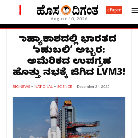
ePaper
August 10, 2026
ಬಾಹ್ಯಾಕಾಶದಲ್ಲಿ ಭಾರತದ
‘ಬಾಹುಬಲಿ’ ಅಬ್ಬರ:
ಅಮೆರಿಕದ ಉಪಗ್ರಹ
ಹೊತ್ತು ನಭಕ್ಕೆ ಜಿಗಿದ LVM3!
December 24, 2025
BIG NEWS
NATIONAL
SCIENCE