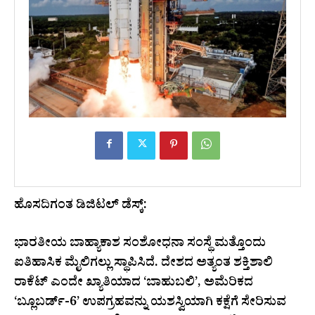
ಹೊಸದಿಗಂತ ಡಿಜಿಟಲ್ ಡೆಸ್ಕ್:
ಭಾರತೀಯ ಬಾಹ್ಯಾಕಾಶ ಸಂಶೋಧನಾ ಸಂಸ್ಥೆ ಮತ್ತೊಂದು
ಐತಿಹಾಸಿಕ ಮೈಲಿಗಲ್ಲು ಸ್ಥಾಪಿಸಿದೆ. ದೇಶದ ಅತ್ಯಂತ ಶಕ್ತಿಶಾಲಿ
ರಾಕೆಟ್ ಎಂದೇ ಖ್ಯಾತಿಯಾದ ‘ಬಾಹುಬಲಿ’, ಅಮೆರಿಕದ
‘ಬ್ಲೂಬರ್ಡ್‌-6’ ಉಪಗ್ರಹವನ್ನು ಯಶಸ್ವಿಯಾಗಿ ಕಕ್ಷೆಗೆ ಸೇರಿಸುವ