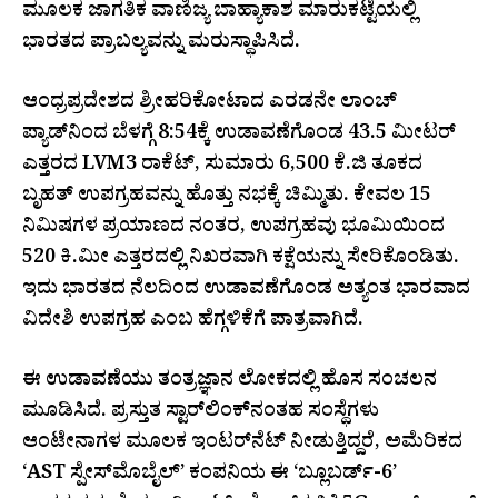
ಮೂಲಕ ಜಾಗತಿಕ ವಾಣಿಜ್ಯ ಬಾಹ್ಯಾಕಾಶ ಮಾರುಕಟ್ಟೆಯಲ್ಲಿ
ಭಾರತದ ಪ್ರಾಬಲ್ಯವನ್ನು ಮರುಸ್ಥಾಪಿಸಿದೆ.
ಆಂಧ್ರಪ್ರದೇಶದ ಶ್ರೀಹರಿಕೋಟಾದ ಎರಡನೇ ಲಾಂಚ್‌
ಪ್ಯಾಡ್‌ನಿಂದ ಬೆಳಗ್ಗೆ 8:54ಕ್ಕೆ ಉಡಾವಣೆಗೊಂಡ 43.5 ಮೀಟರ್
ಎತ್ತರದ LVM3 ರಾಕೆಟ್, ಸುಮಾರು 6,500 ಕೆ.ಜಿ ತೂಕದ
ಬೃಹತ್ ಉಪಗ್ರಹವನ್ನು ಹೊತ್ತು ನಭಕ್ಕೆ ಚಿಮ್ಮಿತು. ಕೇವಲ 15
ನಿಮಿಷಗಳ ಪ್ರಯಾಣದ ನಂತರ, ಉಪಗ್ರಹವು ಭೂಮಿಯಿಂದ
520 ಕಿ.ಮೀ ಎತ್ತರದಲ್ಲಿ ನಿಖರವಾಗಿ ಕಕ್ಷೆಯನ್ನು ಸೇರಿಕೊಂಡಿತು.
ಇದು ಭಾರತದ ನೆಲದಿಂದ ಉಡಾವಣೆಗೊಂಡ ಅತ್ಯಂತ ಭಾರವಾದ
ವಿದೇಶಿ ಉಪಗ್ರಹ ಎಂಬ ಹೆಗ್ಗಳಿಕೆಗೆ ಪಾತ್ರವಾಗಿದೆ.
ಈ ಉಡಾವಣೆಯು ತಂತ್ರಜ್ಞಾನ ಲೋಕದಲ್ಲಿ ಹೊಸ ಸಂಚಲನ
ಮೂಡಿಸಿದೆ. ಪ್ರಸ್ತುತ ಸ್ಟಾರ್‌ಲಿಂಕ್‌ನಂತಹ ಸಂಸ್ಥೆಗಳು
ಆಂಟೇನಾಗಳ ಮೂಲಕ ಇಂಟರ್‌ನೆಟ್ ನೀಡುತ್ತಿದ್ದರೆ, ಅಮೆರಿಕದ
‘AST ಸ್ಪೇಸ್‌ಮೊಬೈಲ್’ ಕಂಪನಿಯ ಈ ‘ಬ್ಲೂಬರ್ಡ್-6’