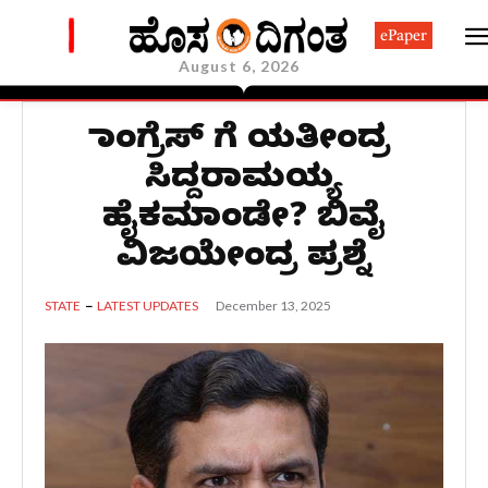
ePaper
August 6, 2026
ಕಾಂಗ್ರೆಸ್ ಗೆ ಯತೀಂದ್ರ
ಸಿದ್ದರಾಮಯ್ಯ
ಹೈಕಮಾಂಡೇ? ಬಿವೈ
ವಿಜಯೇಂದ್ರ ಪ್ರಶ್ನೆ
December 13, 2025
STATE
LATEST UPDATES