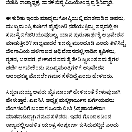
ಬಿಜೆಪಿ ರಾಜ್ಯಾಧ್ಯಕ್ಷ, ಶಾಸಕ ಬಿವೈ ವಿಜಯೇಂದ್ರ ಪ್ರಶ್ನಿಸಿದ್ದಾರೆ.
ಈ ಕುರಿತು ಇಂದು ಮಾಧ್ಯಮಗೋಷ್ಠಿಯಲ್ಲಿ ಮಾತನಾಡಿದ ಅವರು,
ಮುಖ್ಯಮಂತ್ರಿ ಕುರ್ಚಿಗೆ ಪೈಪೋಟಿ ನಡೆಯುತ್ತಿದ್ದು, ಸದ್ಯದಲ್ಲಿ ಈ
ಸಮಸ್ಯೆ ಬಗೆಹರಿಯುವುದಿಲ್ಲ. ಯಾವ ಪುರುಷಾರ್ಥಕ್ಕೆ ಅಧಿವೇಶನ
ಮಾಡುತ್ತೀರಿ? ಸಾಧ್ಯವಾದರೆ ಇದನ್ನು ಮುಂದೂಡಿ ಎಂದು ತಿಳಿಸಿದ್ದೆ.
ಬೆಳಗಾವಿಯ ಚಳಿಗಾಲದ ಅಧಿವೇಶನದಲ್ಲಿ ನಾಡಿನ ಕೃಷಿಕರು,
ರೈತರ, ಬಡವರ, ನೇಕಾರರ ಸಮಸ್ಯೆ ಸೇರಿ ಜ್ವಲಂತ ಸಮಸ್ಯೆಗಳ
ಚರ್ಚೆ ಆಗಬೇಕೆಂದು ಮುಖ್ಯಮಂತ್ರಿಗಳಿಗೆ ಅಧಿವೇಶನ
ಆರಂಭಕ್ಕೂ ಮೊದಲೇ ಗಮನ ಸೆಳೆದಿದ್ದೆ ಎಂದು ಹೇಳಿದರು.
ಸಿದ್ದರಾಮಯ್ಯ ಅವರು ಹೈಕಮಾಂಡ್ ಹೇಳಿದಂತೆ ಕೇಳುವುದಾಗಿ
ಹೇಳುತ್ತಾರೆ. ಎಐಸಿಸಿ ಅಧ್ಯಕ್ಷ ಮಲ್ಲಿಕಾರ್ಜುನ ಖರ್ಗೆಯವರು
ಬೆಂಗಳೂರಿಗೆ ಬಂದಾಗ ಒಂದು ರೀತಿ ನಿಸ್ಸಹಾಯಕರಾಗಿ
ಮಾತನಾಡಿದ್ದಾಗಿ ಗಮನ ಸೆಳೆದರು. ಇವರ ಗೊಂದಲದಿಂದ
ರಾಜ್ಯದಲ್ಲಿ ಆಡಳಿತ ಯಂತ್ರ ಸಂಪೂರ್ಣ ಕುಸಿದುಬಿದ್ದಿದೆ ಎಂದು