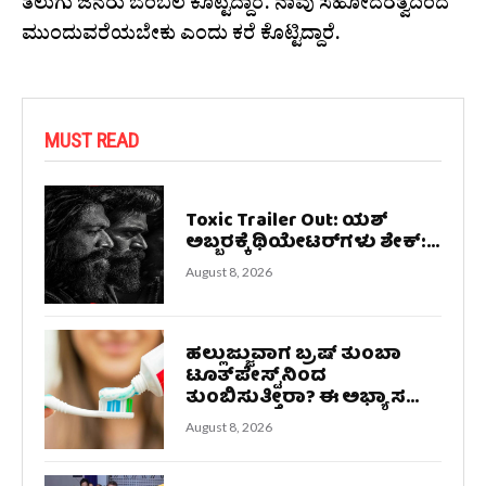
ತೆಲುಗು ಜನರು ಬೆಂಬಲ ಕೊಟ್ಟಿದ್ದಾರೆ. ನಾವು ಸಹೋದರತ್ವದಿಂದ
ಮುಂದುವರೆಯಬೇಕು ಎಂದು ಕರೆ ಕೊಟ್ಟಿದ್ದಾರೆ.
MUST READ
Toxic Trailer Out: ಯಶ್‌
ಅಬ್ಬರಕ್ಕೆ ಥಿಯೇಟರ್‌ಗಳು ಶೇಕ್‌:...
August 8, 2026
ಹಲ್ಲುಜ್ಜುವಾಗ ಬ್ರಷ್‌ ತುಂಬಾ
ಟೂತ್‌ಪೇಸ್ಟ್‌ನಿಂದ
ತುಂಬಿಸುತ್ತೀರಾ? ಈ ಅಭ್ಯಾಸ...
August 8, 2026