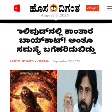
ePaper
August 8, 2026
ಟಾಲಿವುಡ್‌ನಲ್ಲಿ ಕಾಂತಾರ
ಬಾಯ್‌ಕಾಟ್‌! ಅಂತೂ
ಸಮಸ್ಯೆ ಬಗೆಹರಿದುಬಿಡ್ತು
September 30, 2025
LATEST UPDATES
CINEMA