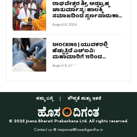
ರಾಘವೇಶ್ವರ ಶ್ರೀ ಅನ್ನಬ್ರಹ್ಮ
ಚಾತುರ್ಮಾಸ್ಯ: ಹಾಲಕ್ಕಿ
ಸಮಾಜದಿಂದ ಸ್ವರ್ಣಪಾದುಕಾ...
August 8, 2026
SHOCKING | ಯುವಕರಲ್ಲಿ
ಹೆಚ್ಚುತ್ತಿದೆ ಎಚ್‌ಐವಿ:
ಮಹಾಮಾರಿಗೆ 15ರಿಂದ...
August 8, 2026
ನಮ್ಮ ಬಗ್ಗೆ
ಗೌಪ್ಯತೆ ಮತ್ತು ಇತರೆ
© 2025 Jnana Bharati Prakashana Ltd. All rights reserved.
Contact us @
response@hosadigantha.in