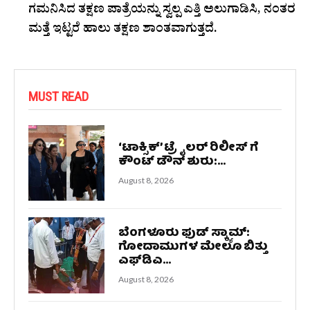
ಗಮನಿಸಿದ ತಕ್ಷಣ ಪಾತ್ರೆಯನ್ನು ಸ್ವಲ್ಪ ಎತ್ತಿ ಅಲುಗಾಡಿಸಿ, ನಂತರ
ಮತ್ತೆ ಇಟ್ಟರೆ ಹಾಲು ತಕ್ಷಣ ಶಾಂತವಾಗುತ್ತದೆ.
MUST READ
‘ಟಾಕ್ಸಿಕ್’ ಟ್ರೈಲರ್‌ ರಿಲೀಸ್ ಗೆ
ಕೌಂಟ್ ಡೌನ್ ಶುರು:...
August 8, 2026
ಬೆಂಗಳೂರು ಫುಡ್ ಸ್ಕ್ಯಾಮ್:
ಗೋದಾಮುಗಳ ಮೇಲೂ ಬಿತ್ತು
ಎಫ್‌ಡಿಎ...
August 8, 2026