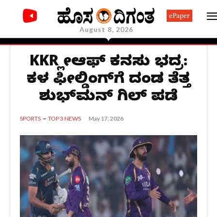
ePaper
August 8, 2026
KKR ಪ್ಲೇಆಫ್ ಕನಸು ಭದ್ರ:
ಕಳಪೆ ಫೀಲ್ಡಿಂಗ್‌ಗೆ ದಂಡ ತೆತ್ತ
ಶುಭ್‌ಮನ್ ಗಿಲ್ ಪಡೆ
May 17, 2026
SPORTS
TOP 3 NEWS