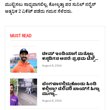
ಮುಟ್ಟಿಸಲು ಸಾಧ್ಯವಾಗಲಿಲ್ಲ. ಕೋಲ್ಕತ್ತಾ ಪರ ಸುನಿಲ್ ನರೈನ್
ಅತ್ಯಧಿಕ 2 ವಿಕೆಟ್ ಪಡೆದು ಗಮನ ಸೆಳೆದರು.
MUST READ
ಟೀಮ್ ಇಂಡಿಯಾಗೆ ಮತ್ತೊಬ್ಬ
ಕನ್ನಡಿಗನ ಆಸರೆ: ಪ್ರಥಮ ಟೆಸ್ಟ್...
August 8, 2026
ಬೆಂಗಳೂರಲ್ಲಿದ್ದುಕೊಂಡು ಹಿಂದಿ
ಕಲ್ತಿಲ್ವಾ? ಡೆಲಿವರಿ ಬಾಯ್‌ಗೆ ಹಿಗ್ಗಾ
ಮುಗ್ಗಾ...
August 8, 2026