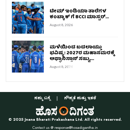
ಟೀಮ್ ಇಂಡಿಯಾ ತಾರೆಗಳ
ಕಂಬ್ಯಾಕ್ ಗೆ BCCI ಮಾಸ್ಟರ್...
August 8, 2026
ಮಳೆಯಿಂದ ಬದಲಾಯ್ತು
ಭವಿಷ್ಯ: 2027ರ ಮಹಾಸಮರಕ್ಕೆ
ಅಫ್ಘಾನಿಸ್ತಾನ್ ಸಜ್ಜು,...
August 8, 2026
ನಮ್ಮ ಬಗ್ಗೆ
ಗೌಪ್ಯತೆ ಮತ್ತು ಇತರೆ
© 2025 Jnana Bharati Prakashana Ltd. All rights reserved.
Contact us @
response@hosadigantha.in