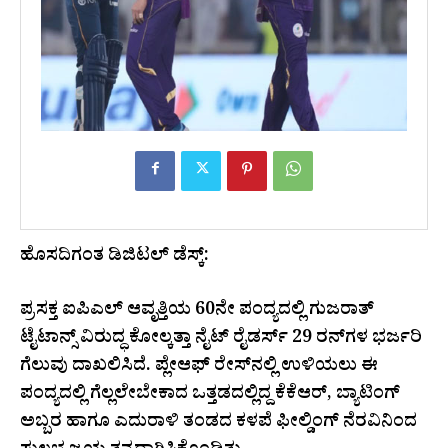
ಹೊಸದಿಗಂತ ಡಿಜಿಟಲ್ ಡೆಸ್ಕ್:
ಪ್ರಸಕ್ತ ಐಪಿಎಲ್ ಆವೃತ್ತಿಯ 60ನೇ ಪಂದ್ಯದಲ್ಲಿ ಗುಜರಾತ್
ಟೈಟಾನ್ಸ್ ವಿರುದ್ಧ ಕೋಲ್ಕತ್ತಾ ನೈಟ್ ರೈಡರ್ಸ್ 29 ರನ್‌ಗಳ ಭರ್ಜರಿ
ಗೆಲುವು ದಾಖಲಿಸಿದೆ. ಪ್ಲೇಆಫ್ ರೇಸ್‌ನಲ್ಲಿ ಉಳಿಯಲು ಈ
ಪಂದ್ಯದಲ್ಲಿ ಗೆಲ್ಲಲೇಬೇಕಾದ ಒತ್ತಡದಲ್ಲಿದ್ದ ಕೆಕೆಆರ್, ಬ್ಯಾಟಿಂಗ್
ಅಬ್ಬರ ಹಾಗೂ ಎದುರಾಳಿ ತಂಡದ ಕಳಪೆ ಫೀಲ್ಡಿಂಗ್ ನೆರವಿನಿಂದ