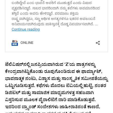
ಟೆಲಿವಿಷನ್‌ನಲ್ಲಿ ಜನಪ್ರಿಯವಾಗಿರುವ ‘Z’ಯ ಪಾತ್ರಗಳನ್ನು
ಕೇಂದ್ರವಾಗಿಟ್ಟುಕೊಂಡು ರೂಪುಗೊಂಡಿರುವ ಈ ಫಾರ್ಮ್ಯಾಟ್,
ಭಾವನಾತ್ಮಕ ನಂಟು, ವಿಶ್ವಾಸ ಮತ್ತು ಸಾಂಸ್ಕೃತಿಕ ಸಮೀಪತೆಯನ್ನು
ಒಟ್ಟುಗೂಡಿಸುತ್ತದೆ. ಕಥೆಗಳು ಮೊದಲು ಟಿವಿಯಲ್ಲಿ ಹುಟ್ಟಿ, ನಂತರ
ಡಿಜಿಟಲ್ ಮತ್ತು ಸಾಮಾಜಿಕ ಮಾಧ್ಯಮಗಳತ್ತ ಸಹಜವಾಗಿ
ವಿಸ್ತರಿಸುವ ಮೂಲಕ ವೈರಾಲಿಟಿಗೆ ದಾರಿ ಮಾಡಿಕೊಡುತ್ತವೆ.
ಇದರಿಂದ ಬ್ರ್ಯಾಂಡ್ ಸಂದೇಶಗಳು ಜಾಹೀರಾತಿನಂತೆ ಕಾಣದೆ,