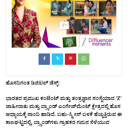
ಹೊಸದಿಗಂತ ಡಿಜಿಟಲ್ ಡೆಸ್ಕ್:
ಭಾರತದ ಪ್ರಮುಖ ಕಂಟೆಂಟ್ ಮತ್ತು ತಂತ್ರಜ್ಞಾನ ಸಂಸ್ಥೆಯಾದ ‘Z’
ಜಾಹೀರಾತು ಮತ್ತು ಬ್ರ್ಯಾಂಡ್ ಎಂಗೇಜ್‌ಮೆಂಟ್ ಕ್ಷೇತ್ರದಲ್ಲಿ ಹೊಸ
ಅಧ್ಯಾಯಕ್ಕೆ ನಾಂದಿ ಹಾಡಿದೆ. ಬಹು-ಸ್ಕ್ರೀನ್ ಬಳಕೆ ಹೆಚ್ಚುತ್ತಿರುವ ಈ
ಕಾಲಘಟ್ಟದಲ್ಲಿ, ಬ್ರ್ಯಾಂಡ್‌ಗಳು ಗ್ರಾಹಕರ ಗಮನ ಸೆಳೆಯುವ