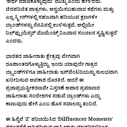
‘ಅರ್ಥ ಮಾಡಿಕೊಳ್ಳುವುದು’ ಮುಖ್ಯ ಎಂದು ಹೇಳಿದರು.
ಚಿರಪರಿಚಿತ ಪಾತ್ರಗಳು, ಅನ್ವಯಿಸಬಹುದಾದ ಕಥೆಗಳು ಮತ್ತು
ಎಲ್ಲ ಸ್ಕ್ರೀನ್‌ಗಳಲ್ಲಿ ಸಹಜವಾಗಿ ಹರಿಯುವ ಕ್ಷಣಗಳೇ
ಬ್ರಾಂಡ್‌ಗಳನ್ನು ನೆನಪಿನಲ್ಲಿ ಉಳಿಸುತ್ತವೆ. ಅಲ್ಲಿಯೇ
ದಿಲ್‌ಫ್ಲುಯೆನ್ಸರ್ ಮೊಮೆಂಟ್ಸ್ ನಿಜವಾದ ಸಂಚಲನ ಸೃಷ್ಟಿಸುತ್ತದೆ’
ಎಂದರು.
ಭಾರತದ ಜಾಹೀರಾತು ಕ್ಷೇತ್ರವು ವೇಗವಾಗಿ
ರೂಪಾಂತರಗೊಳ್ಳುತ್ತಿದ್ದು, ಇಂದು ಯಾವುದೇ ಗಾತ್ರದ
ಬ್ರ್ಯಾಂಡ್‌ಗಳಿಗೂ ಜಾಹೀರಾತು ಇನ್‌ವೆಂಟರಿಯನ್ನು ಸುಲಭವಾಗಿ
ಖರೀದಿಸುವ ಅವಕಾಶ ದೊರಕಿದೆ. ಆದರೆ ಈ
ಪ್ರಜಾಪ್ರಭುತ್ವೀಕರಣವೇ ವಿಸ್ತರಣೆ ಅಪಾರ ಪ್ರಮಾಣದ
ಜಾಹೀರಾತು ಸಂದೇಶಗಳ ನಡುವೆ ಬ್ರಾಂಡ್‌ಗಳು ಎದ್ದು
ಕಾಣುವುದು ಹೇಗೆ ಎಂಬ ಹೊಸ ಸವಾಲನ್ನು ತಂದಿದೆ.
ಈ ಹಿನ್ನೆಲೆ ‘Z’ ಪರಿಚಯಿಸಿದ ‘Dilfluencer Moments’