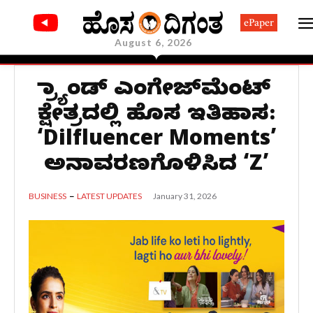
ePaper
August 6, 2026
ಬ್ರ್ಯಾಂಡ್ ಎಂಗೇಜ್‌ಮೆಂಟ್
ಕ್ಷೇತ್ರದಲ್ಲಿ ಹೊಸ ಇತಿಹಾಸ:
‘Dilfluencer Moments’
ಅನಾವರಣಗೊಳಿಸಿದ ‘Z’
January 31, 2026
BUSINESS
LATEST UPDATES