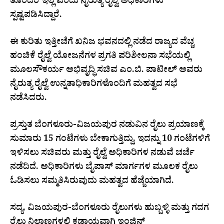
ತೊಂದರೆ ಇಲ್ಲ ಎಂದು ನೈರುತ್ಯ ರೈಲ್ವೆ ಅಧಿಕಾರಿಗಳು
ಸ್ಪಷ್ಟಪಡಿಸಿದ್ದಾರೆ.
ಈ ಕುರಿತು ಇತ್ತೀಚೆಗೆ ಖನಿಜ ಭವನದಲ್ಲಿ ನಡೆದ ರಾಜ್ಯದ ವೆಚ್ಚ
ಹಂಚಿಕೆ ರೈಲ್ವೆ ಯೋಜನೆಗಳ ಪ್ರಗತಿ ಪರಿಶೀಲನಾ ಸಭೆಯಲ್ಲಿ
ಮೂಲಸೌಕರ್ಯ ಅಭಿವೃದ್ಧಿ ಸಚಿವ ಎಂ.ಬಿ. ಪಾಟೀಲ್ ಅವರು
ನೈರುತ್ಯ ರೈಲ್ವೆ ಉನ್ನತಾಧಿಕಾರಿಗಳೊಂದಿಗೆ ಮಹತ್ವದ ಸಭೆ
ನಡೆಸಿದರು.
ಪ್ರಸ್ತುತ ಬೆಂಗಳೂರು-ವಿಜಯಪುರ ನಡುವಿನ ರೈಲು ಪ್ರಯಾಣಕ್ಕೆ
ಸುಮಾರು 15 ಗಂಟೆಗಳು ಬೇಕಾಗುತ್ತಿದ್ದು, ಇದನ್ನು 10 ಗಂಟೆಗಳಿಗೆ
ಇಳಿಸಲು ಸಚಿವರು ಮತ್ತು ರೈಲ್ವೆ ಅಧಿಕಾರಿಗಳ ನಡುವೆ ಚರ್ಚೆ
ನಡೆದಿದೆ. ಅಧಿಕಾರಿಗಳು ಬೈಪಾಸ್ ಮಾರ್ಗಗಳ ಮೂಲಕ ರೈಲು
ಓಡಿಸಲು ಸಮ್ಮತಿಸಿರುವುದು ಮಹತ್ವದ ಹೆಜ್ಜೆಯಾಗಿದೆ.
ಸದ್ಯ, ವಿಜಯಪುರ-ಬೆಂಗಳೂರು ರೈಲುಗಳು ಹುಬ್ಬಳ್ಳಿ ಮತ್ತು ಗದಗ
ರೈಲು ನಿಲ್ದಾಣಗಳಲ್ಲಿ ಕಡ್ಡಾಯವಾಗಿ ಇಂಜಿನ್