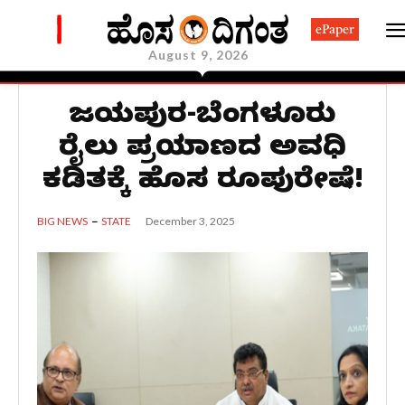
ePaper
August 9, 2026
ವಿಜಯಪುರ-ಬೆಂಗಳೂರು
ರೈಲು ಪ್ರಯಾಣದ ಅವಧಿ
ಕಡಿತಕ್ಕೆ ಹೊಸ ರೂಪುರೇಷೆ!
December 3, 2025
BIG NEWS
STATE