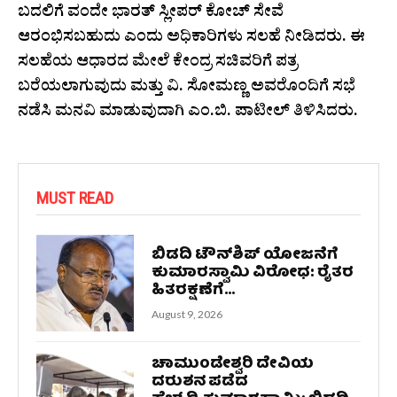
ಬದಲಿಗೆ ವಂದೇ ಭಾರತ್ ಸ್ಲೀಪರ್ ಕೋಚ್ ಸೇವೆ
ಆರಂಭಿಸಬಹುದು ಎಂದು ಅಧಿಕಾರಿಗಳು ಸಲಹೆ ನೀಡಿದರು. ಈ
ಸಲಹೆಯ ಆಧಾರದ ಮೇಲೆ ಕೇಂದ್ರ ಸಚಿವರಿಗೆ ಪತ್ರ
ಬರೆಯಲಾಗುವುದು ಮತ್ತು ವಿ. ಸೋಮಣ್ಣ ಅವರೊಂದಿಗೆ ಸಭೆ
ನಡೆಸಿ ಮನವಿ ಮಾಡುವುದಾಗಿ ಎಂ.ಬಿ. ಪಾಟೀಲ್ ತಿಳಿಸಿದರು.
MUST READ
ಬಿಡದಿ ಟೌನ್‌ಶಿಪ್ ಯೋಜನೆಗೆ
ಕುಮಾರಸ್ವಾಮಿ ವಿರೋಧ: ರೈತರ
ಹಿತರಕ್ಷಣೆಗೆ...
August 9, 2026
ಚಾಮುಂಡೇಶ್ವರಿ ದೇವಿಯ
ದರುಶನ ಪಡೆದ