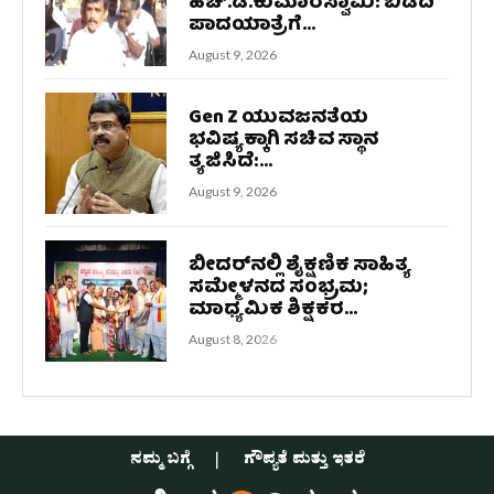
ಹೆಚ್.ಡಿ.ಕುಮಾರಸ್ವಾಮಿ: ಬಿಡದಿ
ಪಾದಯಾತ್ರೆಗೆ...
August 9, 2026
Gen Z ಯುವಜನತೆಯ
ಭವಿಷ್ಯಕ್ಕಾಗಿ ಸಚಿವ ಸ್ಥಾನ
ತ್ಯಜಿಸಿದೆ:...
August 9, 2026
ಬೀದರ್‌ನಲ್ಲಿ ಶೈಕ್ಷಣಿಕ ಸಾಹಿತ್ಯ
ಸಮ್ಮೇಳನದ ಸಂಭ್ರಮ;
ಮಾಧ್ಯಮಿಕ ಶಿಕ್ಷಕರ...
August 8, 2026
ನಮ್ಮ ಬಗ್ಗೆ
ಗೌಪ್ಯತೆ ಮತ್ತು ಇತರೆ