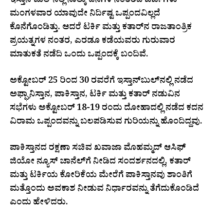
ಇಸ್ತಾನ್‌ಬುಲ್‌ನಲ್ಲಿ ನಾಲ್ಕು ದಿನಗಳ ನಂತರದ ಚರ್ಚೆಗಳು
ಮಂಗಳವಾರ ಯಾವುದೇ ನಿರ್ದಿಷ್ಟ ಒಪ್ಪಂದವಿಲ್ಲದೆ
ಕೊನೆಗೊಂಡಿತ್ತು. ಆದರೆ ಟರ್ಕಿ ಮತ್ತು ಕತಾರ್‌ನ ರಾಜತಾಂತ್ರಿಕ
ಪ್ರಯತ್ನಗಳ ನಂತರ, ಎರಡೂ ಕಡೆಯವರು ಗುರುವಾರ
ಮಾತುಕತೆ ನಡೆದಿ ಒಂದು ಒಪ್ಪಂದಕ್ಕೆ ಬಂದಿವೆ.
ಅಕ್ಟೋಬರ್ 25 ರಿಂದ 30 ರವರೆಗೆ ಇಸ್ತಾನ್‌ಬುಲ್‌ನಲ್ಲಿ ನಡೆದ
ಅಫ್ಘಾನಿಸ್ತಾನ, ಪಾಕಿಸ್ತಾನ, ಟರ್ಕಿ ಮತ್ತು ಕತಾರ್ ನಡುವಿನ
ಸಭೆಗಳು ಅಕ್ಟೋಬರ್ 18-19 ರಂದು ದೋಹಾದಲ್ಲಿ ನಡೆದ ಕದನ
ವಿರಾಮ ಒಪ್ಪಂದವನ್ನು ಬಲಪಡಿಸುವ ಗುರಿಯನ್ನು ಹೊಂದಿದ್ದವು.
ಪಾಕಿಸ್ತಾನದ ರಕ್ಷಣಾ ಸಚಿವ ಖವಾಜಾ ಮೊಹಮ್ಮದ್ ಆಸಿಫ್
ಜಿಯೋ ನ್ಯೂಸ್ ಚಾನೆಲ್‌ಗೆ ನೀಡಿದ ಸಂದರ್ಶನದಲ್ಲಿ, ಕತಾರ್
ಮತ್ತು ಟರ್ಕಿಯ ಕೋರಿಕೆಯ ಮೇರೆಗೆ ಪಾಕಿಸ್ತಾನವು ಶಾಂತಿಗೆ
ಮತ್ತೊಂದು ಅವಕಾಶ ನೀಡುವ ನಿರ್ಧಾರವನ್ನು ತೆಗೆದುಕೊಂಡಿದೆ
ಎಂದು ಹೇಳಿದರು.