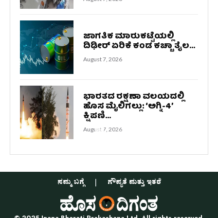
ಜಾಗತಿಕ ಮಾರುಕಟ್ಟೆಯಲ್ಲಿ
ದಿಢೀರ್ ಏರಿಕೆ ಕಂಡ ಕಚ್ಚಾ ತೈಲ...
August 7, 2026
ಭಾರತದ ರಕ್ಷಣಾ ವಲಯದಲ್ಲಿ
ಹೊಸ ಮೈಲಿಗಲ್ಲು: ‘ಅಗ್ನಿ-4’
ಕ್ಷಿಪಣಿ...
August 7, 2026
ನಮ್ಮ ಬಗ್ಗೆ
ಗೌಪ್ಯತೆ ಮತ್ತು ಇತರೆ
© 2025 Jnana Bharati Prakashana Ltd. All rights reserved.