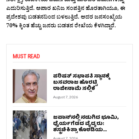
ನಿರ್ಲಕ್ಷ್ಯ, ರಾಜಕೀಯ ದಮನ ಮತ್ತು ಮಿಲಿಟರಿ ದಮನಗಳನ್ನು
ಎದುರಿಸುತ್ತಿದೆ. ಅಪಾರ ಖನಿಜ ಸಂಪತ್ತಿನ ಹೊರತಾಗಿಯೂ, ಈ
ಪ್ರದೇಶವು ಬಡತನದಿಂದ ಬಳಲುತ್ತಿದೆ. ಅದರ ಜನಸಂಖ್ಯೆಯ
70% ಕ್ಕಿಂತ ಹೆಚ್ಚು ಜನರು ಬಡತನ ರೇಖೆಯ ಕೆಳಗಿದ್ದಾರೆ.
MUST READ
ಪರಿಷತ್ ಸಭಾಪತಿ ಸ್ಥಾನಕ್ಕೆ
ಬಸವರಾಜ ಹೊರಟ್ಟಿ
ರಾಜೀನಾಮೆ ಸಲ್ಲಿಕೆ
August 7, 2026
ಜಪಾನ್‌ನಲ್ಲಿ ನಡುಗಿದ ಭೂಮಿ,
ಧೈರ್ಯಗೆಡದ ವೈದ್ಯರು:
ಶಸ್ತ್ರಚಿಕಿತ್ಸಾ ಕೊಠಡಿಯ...
August 7, 2026