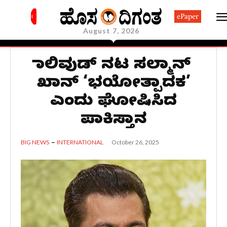
ePaper
August 7, 2026
ಬಾಲಿವುಡ್‌ ನಟ ಸಲ್ಮಾನ್‌
ಖಾನ್‌ ‘ಭಯೋತ್ಪಾದಕ’
ಎಂದು ಘೋಷಿಸಿದ
ಪಾಕಿಸ್ತಾನ
October 26, 2025
BIG NEWS
INTERNATIONAL