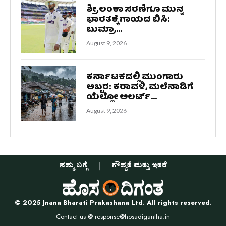
ಶ್ರೀಲಂಕಾ ಸರಣಿಗೂ ಮುನ್ನ
ಭಾರತಕ್ಕೆ ಗಾಯದ ಬಿಸಿ:
ಬುಮ್ರಾ...
August 9, 2026
ಕರ್ನಾಟಕದಲ್ಲಿ ಮುಂಗಾರು
ಅಬ್ಬರ: ಕರಾವಳಿ, ಮಲೆನಾಡಿಗೆ
ಯೆಲ್ಲೋ ಅಲರ್ಟ್...
August 9, 2026
ನಮ್ಮ ಬಗ್ಗೆ
ಗೌಪ್ಯತೆ ಮತ್ತು ಇತರೆ
© 2025 Jnana Bharati Prakashana Ltd. All rights reserved.
Contact us @
response@hosadigantha.in