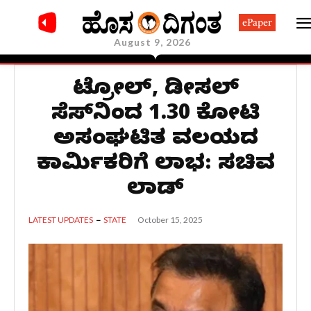
ePaper
August 9, 2026
ಪೆಟ್ರೋಲ್, ಡೀಸಲ್
ಸೆಸ್‌ನಿಂದ 1.30 ಕೋಟಿ
ಅಸಂಘಟಿತ ವಲಯದ
ಕಾರ್ಮಿಕರಿಗೆ ಲಾಭ: ಸಚಿವ
ಲಾಡ್
October 15, 2025
LATEST UPDATES
STATE