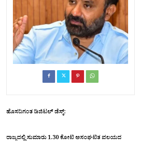
ಹೊಸದಿಗಂತ ಡಿಜಿಟಲ್ ಡೆಸ್ಕ್:
ರಾಜ್ಯದಲ್ಲಿ ಸುಮಾರು 1.30 ಕೋಟಿ ಅಸಂಘಟಿತ ವಲಯದ