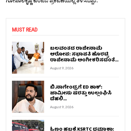
ಗೋಪಾಲಕೃಷ್ಣ ಕುಂಟಿನಿ ಪ್ರಕಟಣೆಯಲ್ಲಿ ತಿಳಿಸಿದ್ದಾರೆ.
MUST READ
ಬಲವಂತದ ರಾಜೀನಾಮೆ
ಆರೋಪ: ಸಭಾಪತಿ ಹೊರಟ್ಟಿ
ರಾಜೀನಾಮೆ ಅಂಗೀಕರಿಸದಂತೆ...
August 9, 2026
ಬಿ.ನಾಗೇಂದ್ರಗೆ ED ಶಾಕ್:
ಜಾಮೀನು ಷರತ್ತು ಉಲ್ಲಂಘಿಸಿ
ದೆಹಲಿ...
August 9, 2026
ಓಣಂ ಹಬ್ಬಕ್ಕೆ KSRTC ಧಮಾಕಾ: