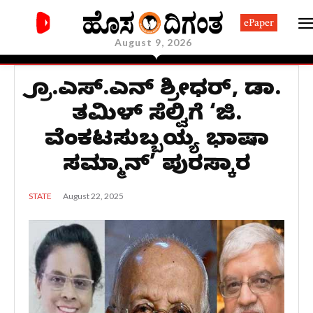
ePaper
August 9, 2026
ಪ್ರೊ.ಎಸ್.ಎನ್ ಶ್ರೀಧರ್‌, ಡಾ.
ತಮಿಳ್‌ ಸೆಲ್ವಿಗೆ ‘ಜಿ.
ವೆಂಕಟಸುಬ್ಬಯ್ಯ ಭಾಷಾ
ಸಮ್ಮಾನ್’ ಪುರಸ್ಕಾರ
August 22, 2025
STATE