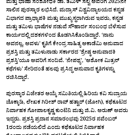
ಮತ್ತು ಭಾಷಾ ಸಂಶೋಧಕಿ ಡಾ. ತಮಿಳ್ ಸೆಲ್ವಿ ಅವರಿಗೆ 2025ನೇ
ಸಾಲಿನ ಪುರಸ್ಕಾರ ಲಭಿಸಿದೆ. ಮದ್ರಾಸ್ ವಿಶ್ವವಿದ್ಯಾಲಯದ ಕನ್ನಡ
ವಿಭಾಗದ ಪ್ರಾಧ್ಯಾಪಕಿ ಮತ್ತು ಮುಖ್ಯಸ್ಥರಾಗಿರುವ ಇವರು, ಕನ್ನಡ
ಮತ್ತು ತಮಿಳು ಭಾಷೆಗಳ ನಡುವೆ ಸೌಹಾರ್ದ ಸಂಬಂಧ ಬೆಳೆಸುವ
ಕಾರ್ಯದಲ್ಲಿ ದಶಕಗಳಿಂದ ತೊಡಗಿಸಿಕೊಂಡಿದ್ದಾರೆ. ‘ನಾನು
ಅವನಲ್ಲ, ಅವಳು’ ಕೃತಿಗೆ ಕೇಂದ್ರ ಸಾಹಿತ್ಯ ಅಕಾಡೆಮಿ ಅನುವಾದ
ಪ್ರಶಸ್ತಿ ಮತ್ತು ತಮಿಳುನಾಡು ಸರ್ಕಾರದ ‘ಶ್ರೇಷ್ಠ ಅನುವಾದಕಿ
ಪ್ರಶಸ್ತಿ’ಯೂ ಅವರಿಗೆ ಸಂದಿವೆ. ‘ನೇಪಥ್ಯ’, ‘ಅಶೋಕ ಮಿತ್ರನ್
ಕಥೆಗಳು’ ಸೇರಿದಂತೆ ಹಲವು ಪ್ರಸಿದ್ಧ ಅನುವಾದ ಕೃತಿಗಳನ್ನು
ರಚಿಸಿದ್ದಾರೆ.
ಪುರಸ್ಕಾರ ವಿಜೇತರ ಆಯ್ಕೆ ಸಮಿತಿಯಲ್ಲಿ ಹಿರಿಯ ಕವಿ ಸುಬ್ರಾಯ
ಚೊಕ್ಕಾಡಿ, ಲೇಖಕ ಗಿರೀಶ್ ರಾವ್ ಹತ್ವಾರ್ (ಜೋಗಿ), ಕಥೆಕೂಟದ
ನಿರ್ವಾಹಕ ಗೋಪಾಲಕೃಷ್ಣ ಕುಂಟಿನಿ ಮತ್ತು ಜಿ.ವಿ. ಅರುಣ್ ಅವರು
ಇದ್ದರು. ಪ್ರಶಸ್ತಿ ಪ್ರದಾನ ಸಮಾರಂಭವು 2025ರ ನವೆಂಬರ್
1ರಂದು ನಡೆಯಲಿದೆ ಎಂದು ಕಥೆಕೂಟದ ನಿರ್ವಾಹಕ