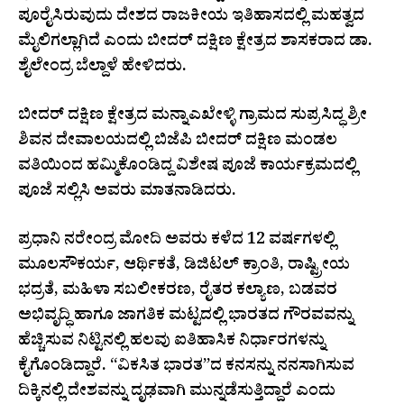
ಪೂರೈಸಿರುವುದು ದೇಶದ ರಾಜಕೀಯ ಇತಿಹಾಸದಲ್ಲಿ ಮಹತ್ವದ
ಮೈಲಿಗಲ್ಲಾಗಿದೆ ಎಂದು ಬೀದರ್ ದಕ್ಷಿಣ ಕ್ಷೇತ್ರದ ಶಾಸಕರಾದ ಡಾ.
ಶೈಲೇಂದ್ರ ಬೆಲ್ದಾಳೆ ಹೇಳಿದರು.
ಬೀದರ್ ದಕ್ಷಿಣ ಕ್ಷೇತ್ರದ ಮನ್ನಾಎಖೇಳ್ಳಿ ಗ್ರಾಮದ ಸುಪ್ರಸಿದ್ಧ ಶ್ರೀ
ಶಿವನ ದೇವಾಲಯದಲ್ಲಿ ಬಿಜೆಪಿ ಬೀದರ್ ದಕ್ಷಿಣ ಮಂಡಲ
ವತಿಯಿಂದ ಹಮ್ಮಿಕೊಂಡಿದ್ದ ವಿಶೇಷ ಪೂಜೆ ಕಾರ್ಯಕ್ರಮದಲ್ಲಿ
ಪೂಜೆ ಸಲ್ಲಿಸಿ ಅವರು ಮಾತನಾಡಿದರು.
ಪ್ರಧಾನಿ ನರೇಂದ್ರ ಮೋದಿ ಅವರು ಕಳೆದ 12 ವರ್ಷಗಳಲ್ಲಿ
ಮೂಲಸೌಕರ್ಯ, ಆರ್ಥಿಕತೆ, ಡಿಜಿಟಲ್ ಕ್ರಾಂತಿ, ರಾಷ್ಟ್ರೀಯ
ಭದ್ರತೆ, ಮಹಿಳಾ ಸಬಲೀಕರಣ, ರೈತರ ಕಲ್ಯಾಣ, ಬಡವರ
ಅಭಿವೃದ್ಧಿ ಹಾಗೂ ಜಾಗತಿಕ ಮಟ್ಟದಲ್ಲಿ ಭಾರತದ ಗೌರವವನ್ನು
ಹೆಚ್ಚಿಸುವ ನಿಟ್ಟಿನಲ್ಲಿ ಹಲವು ಐತಿಹಾಸಿಕ ನಿರ್ಧಾರಗಳನ್ನು
ಕೈಗೊಂಡಿದ್ದಾರೆ. “ವಿಕಸಿತ ಭಾರತ”ದ ಕನಸನ್ನು ನನಸಾಗಿಸುವ
ದಿಕ್ಕಿನಲ್ಲಿ ದೇಶವನ್ನು ದೃಢವಾಗಿ ಮುನ್ನಡೆಸುತ್ತಿದ್ದಾರೆ ಎಂದು