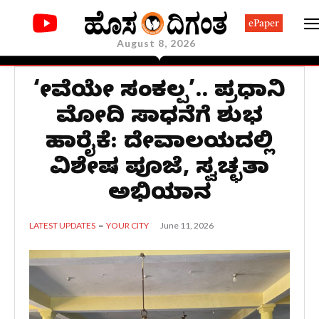
ePaper
August 8, 2026
‘ಸೇವೆಯೇ ಸಂಕಲ್ಪ’.. ಪ್ರಧಾನಿ
ಮೋದಿ ಸಾಧನೆಗೆ ಶುಭ
ಹಾರೈಕೆ: ದೇವಾಲಯದಲ್ಲಿ
ವಿಶೇಷ ಪೂಜೆ, ಸ್ವಚ್ಛತಾ
ಅಭಿಯಾನ
June 11, 2026
LATEST UPDATES
YOUR CITY