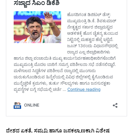
ದೇಶದ ಏಕತೆ, ಸಮೃದ್ಧಿ ಹಾಗೂ ಜನಕಲ್ಯಾಣಕ್ಕಾಗಿ ವಿಶೇಷ