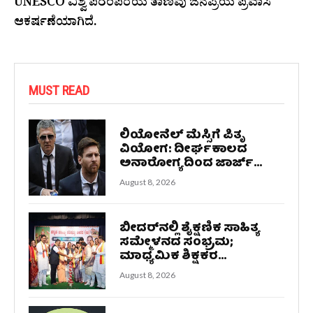
UNESCO ವಿಶ್ವ ಪರಂಪರೆಯ ತಾಣವು ಜನಪ್ರಿಯ ಪ್ರವಾಸಿ
ಆಕರ್ಷಣೆಯಾಗಿದೆ.
MUST READ
ಲಿಯೋನೆಲ್ ಮೆಸ್ಸಿಗೆ ಪಿತೃ
ವಿಯೋಗ: ದೀರ್ಘಕಾಲದ
ಅನಾರೋಗ್ಯದಿಂದ ಜಾರ್ಜ್...
August 8, 2026
ಬೀದರ್‌ನಲ್ಲಿ ಶೈಕ್ಷಣಿಕ ಸಾಹಿತ್ಯ
ಸಮ್ಮೇಳನದ ಸಂಭ್ರಮ;
ಮಾಧ್ಯಮಿಕ ಶಿಕ್ಷಕರ...
August 8, 2026