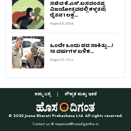
ಸಚಿವ ಕೆ.ಎಸ್.ಬಸವಂತಪ್ಪ
ವಿಜಯೋತ್ಸವದಲ್ಲಿ ಕಳ್ಳತನ;
ರೈತನ 1 ಲಕ್ಷ...
August 8, 2026
ಒಂದೇ ಒಂದು ಪದ ಸಾಕಿತ್ತು….!
10 ವರ್ಷಗಳ ಬಳಿಕ...
August 8, 2026
ನಮ್ಮ ಬಗ್ಗೆ
ಗೌಪ್ಯತೆ ಮತ್ತು ಇತರೆ
© 2025 Jnana Bharati Prakashana Ltd. All rights reserved.
Contact us @
response@hosadigantha.in