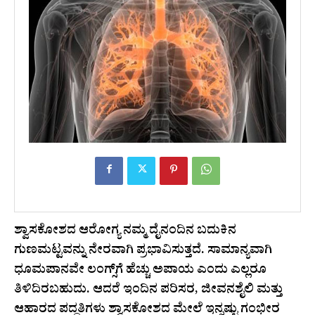
ಶ್ವಾಸಕೋಶದ ಆರೋಗ್ಯ ನಮ್ಮ ದೈನಂದಿನ ಬದುಕಿನ
ಗುಣಮಟ್ಟವನ್ನು ನೇರವಾಗಿ ಪ್ರಭಾವಿಸುತ್ತದೆ. ಸಾಮಾನ್ಯವಾಗಿ
ಧೂಮಪಾನವೇ ಲಂಗ್ಸ್‌ಗೆ ಹೆಚ್ಚು ಅಪಾಯ ಎಂದು ಎಲ್ಲರೂ
ತಿಳಿದಿರಬಹುದು. ಆದರೆ ಇಂದಿನ ಪರಿಸರ, ಜೀವನಶೈಲಿ ಮತ್ತು
ಆಹಾರದ ಪದ್ಧತಿಗಳು ಶ್ವಾಸಕೋಶದ ಮೇಲೆ ಇನ್ನಷ್ಟು ಗಂಭೀರ