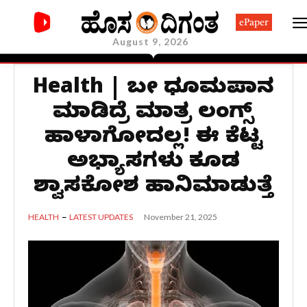
ePaper
August 9, 2026
Health | ಬರೀ ಧೂಮಪಾನ
ಮಾಡಿದ್ರೆ ಮಾತ್ರ ಲಂಗ್ಸ್
ಹಾಳಾಗೋದಲ್ಲ! ಈ ಕೆಟ್ಟ
ಅಭ್ಯಾಸಗಳು ಕೂಡ
ಶ್ವಾಸಕೋಶ ಹಾನಿಮಾಡುತ್ತೆ
November 21, 2025
HEALTH
LATEST UPDATES