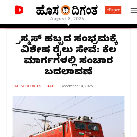
ePaper
August 8, 2026
ಕ್ರಿಸ್ಮಸ್ ಹಬ್ಬದ ಸಂಭ್ರಮಕ್ಕೆ
ವಿಶೇಷ ರೈಲು ಸೇವೆ: ಕೆಲ
ಮಾರ್ಗಗಳಲ್ಲಿ ಸಂಚಾರ
ಬದಲಾವಣೆ
December 14, 2025
LATEST UPDATES
STATE