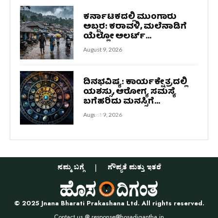
ಕರ್ನಾಟಕದಲ್ಲಿ ಮುಂಗಾರು
ಅಬ್ಬರ: ಕರಾವಳಿ, ಮಲೆನಾಡಿಗೆ
ಯೆಲ್ಲೋ ಅಲರ್ಟ್...
August 9, 2026
ದಿನಭವಿಷ್ಯ: ಕಾರ್ಯಕ್ಷೇತ್ರದಲ್ಲಿ
ಯಶಸ್ಸು, ಆರೋಗ್ಯ ಸಮಸ್ಯೆ
ಬಗೆಹರಿದು ಮನಸ್ಸಿಗೆ...
August 9, 2026
ನಮ್ಮ ಬಗ್ಗೆ
ಗೌಪ್ಯತೆ ಮತ್ತು ಇತರೆ
© 2025 Jnana Bharati Prakashana Ltd. All rights reserved.
Contact us @
response@hosadigantha.in