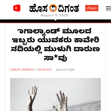
ePaper
August 9, 2026
ನಾಗಾಲ್ಯಾಂಡ್ ಮೂಲದ
ಇಬ್ಬರು ಯುವಕರು ಕಾವೇರಿ
ನದಿಯಲ್ಲಿ ಮುಳುಗಿ ದಾರುಣ
ಸಾ*ವು
June 10, 2026
LATEST UPDATES
YOUR CITY