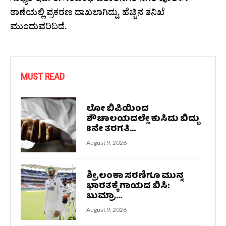
ಸಾಧ್ಯತೆ ಇದೆ. ಈ ಸಂಬಂಧ ಕುಶಾಲನಗರ ನಗರ ಪೊಲೀಸ್
ಠಾಣೆಯಲ್ಲಿ ಪ್ರಕರಣ ದಾಖಲಾಗಿದ್ದು, ಹೆಚ್ಚಿನ ತನಿಖೆ
ಮುಂದುವರಿದಿದೆ.
MUST READ
ಲೋ ಬಿಪಿಯಿಂದ
ಶೌಚಾಲಯದಲ್ಲೇ ಕುಸಿದು ಬಿದ್ದು
8ನೇ ತರಗತಿ...
August 9, 2026
ಶ್ರೀಲಂಕಾ ಸರಣಿಗೂ ಮುನ್ನ
ಭಾರತಕ್ಕೆ ಗಾಯದ ಬಿಸಿ:
ಬುಮ್ರಾ...
August 9, 2026