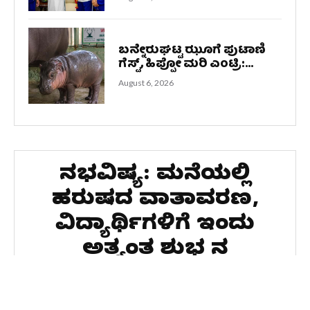
ಬನ್ನೇರುಘಟ್ಟ ಝೂಗೆ ಪುಟಾಣಿ
ಗೆಸ್ಟ್‌, ಹಿಪ್ಪೋ ಮರಿ ಎಂಟ್ರಿ:...
August 6, 2026