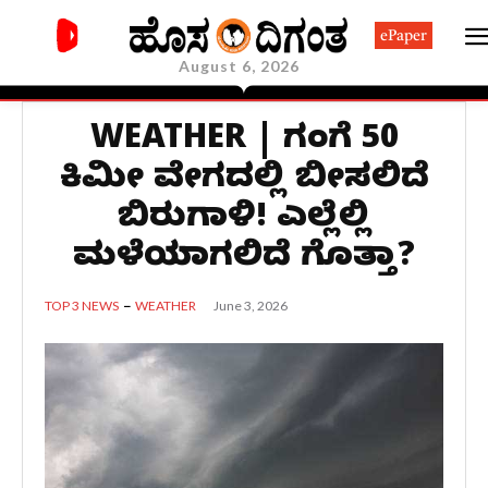
ePaper
August 6, 2026
WEATHER | ಗಂಟೆಗೆ 50
ಕಿಮೀ ವೇಗದಲ್ಲಿ ಬೀಸಲಿದೆ
ಬಿರುಗಾಳಿ! ಎಲ್ಲೆಲ್ಲಿ
ಮಳೆಯಾಗಲಿದೆ ಗೊತ್ತಾ?
June 3, 2026
TOP 3 NEWS
WEATHER