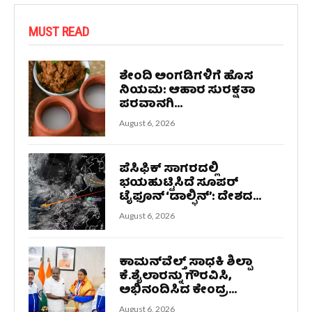
MUST READ
ಶೇಂದಿ ಅಂಗಡಿಗಳಿಗೆ ಹೊಸ
ನಿಯಮ: ಆಹಾರ ಸುರಕ್ಷತಾ
ಪರವಾನಗಿ...
August 6, 2026
ಪೆಸಿಫಿಕ್ ಸಾಗರದಲ್ಲಿ
ಭಯಹುಟ್ಟಿಸಿದೆ ಸೂಪರ್
ಟೈಫೂನ್ ‘ಡಾಲ್ಫಿನ್’: ದೇಶದ...
August 6, 2026
ಕಾಮನ್‌ವೆಲ್ತ್ ಸಾಧಕಿ ಶಿಲ್ಪಾ
ಕೆ.ಶೈಲಾರನ್ನು ಗೌರವಿಸಿ,
ಅಭಿನಂದಿಸಿದ ಕೇಂದ್ರ...
August 6, 2026