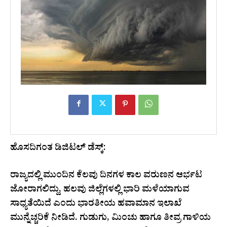
ಹೊಸದಿಗಂತ ಡಿಜಿಟಲ್ ಡೆಸ್ಕ್:
ರಾಜ್ಯದಲ್ಲಿ ಮುಂದಿನ ಕೆಲವು ದಿನಗಳ ಕಾಲ ವರುಣನ ಆರ್ಭಟ
ಜೋರಾಗಲಿದ್ದು, ಹಲವು ಜಿಲ್ಲೆಗಳಲ್ಲಿ ಭಾರಿ ಮಳೆಯಾಗುವ
ಸಾಧ್ಯತೆಯಿದೆ ಎಂದು ಭಾರತೀಯ ಹವಾಮಾನ ಇಲಾಖೆ
ಮುನ್ನೆಚ್ಚರಿಕೆ ನೀಡಿದೆ. ಗುಡುಗು, ಮಿಂಚು ಹಾಗೂ ತೀವ್ರ ಗಾಳಿಯ